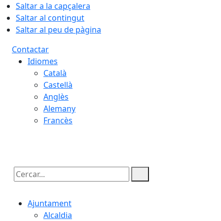
Saltar a la capçalera
Saltar al contingut
Saltar al peu de pàgina
Contactar
Idiomes
Català
Castellà
Anglès
Alemany
Francès
08.08.2026 | 06:36
Cercar:
Ajuntament
Alcaldia