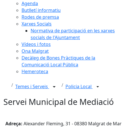
Agenda
Butlletí informatiu
Rodes de premsa
Xarxes Socials
Normativa de participació en les xarxes
socials de l'Ajuntament
Vídeos i fotos
Ona Malgrat
Decàleg de Bones Pràctiques de la
Comunicació Local Pública
Hemeroteca
Temes i Serveis
Policia Local
Servei Municipal de Mediació
Adreça:
Alexander Fleming, 31 - 08380 Malgrat de Mar