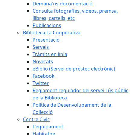
Demana'ns documentació
Consulta fotografies, vídeos, premsa,
llibres, cartells, etc
Publicacions
Biblioteca La Cooperativa
Presentació
Serveis
Tràmits en línia
Novetats
eBiblio (Servei de préstec electrònic)
Facebook
Twitter
Reglament regulador del servei i ús públic
de la Biblioteca
Política de Desenvolupament de la
Col·lecció
Centre Civic
L'equipament
Habitatge