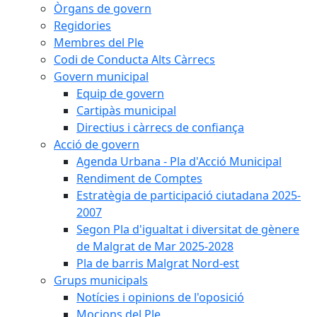
Òrgans de govern
Regidories
Membres del Ple
Codi de Conducta Alts Càrrecs
Govern municipal
Equip de govern
Cartipàs municipal
Directius i càrrecs de confiança
Acció de govern
Agenda Urbana - Pla d'Acció Municipal
Rendiment de Comptes
Estratègia de participació ciutadana 2025-
2007
Segon Pla d'igualtat i diversitat de gènere
de Malgrat de Mar 2025-2028
Pla de barris Malgrat Nord-est
Grups municipals
Notícies i opinions de l'oposició
Mocions del Ple