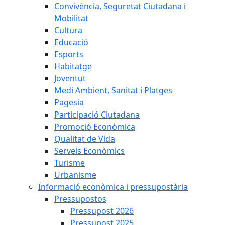
Convivència, Seguretat Ciutadana i
Mobilitat
Cultura
Educació
Esports
Habitatge
Joventut
Medi Ambient, Sanitat i Platges
Pagesia
Participació Ciutadana
Promoció Econòmica
Qualitat de Vida
Serveis Econòmics
Turisme
Urbanisme
Informació econòmica i pressupostària
Pressupostos
Pressupost 2026
Pressupost 2025