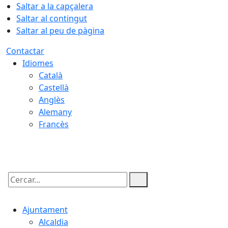
Saltar a la capçalera
Saltar al contingut
Saltar al peu de pàgina
Contactar
Idiomes
Català
Castellà
Anglès
Alemany
Francès
06.08.2026 | 18:42
Cercar:
Ajuntament
Alcaldia