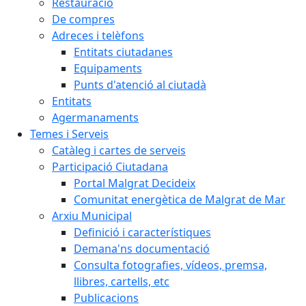
Restauració
De compres
Adreces i telèfons
Entitats ciutadanes
Equipaments
Punts d'atenció al ciutadà
Entitats
Agermanaments
Temes i Serveis
Catàleg i cartes de serveis
Participació Ciutadana
Portal Malgrat Decideix
Comunitat energètica de Malgrat de Mar
Arxiu Municipal
Definició i característiques
Demana'ns documentació
Consulta fotografies, vídeos, premsa,
llibres, cartells, etc
Publicacions