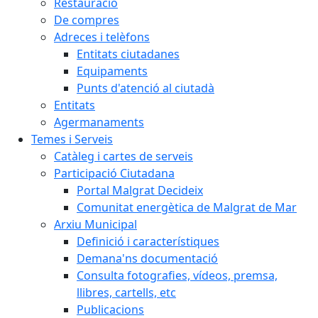
Restauració
De compres
Adreces i telèfons
Entitats ciutadanes
Equipaments
Punts d'atenció al ciutadà
Entitats
Agermanaments
Temes i Serveis
Catàleg i cartes de serveis
Participació Ciutadana
Portal Malgrat Decideix
Comunitat energètica de Malgrat de Mar
Arxiu Municipal
Definició i característiques
Demana'ns documentació
Consulta fotografies, vídeos, premsa,
llibres, cartells, etc
Publicacions