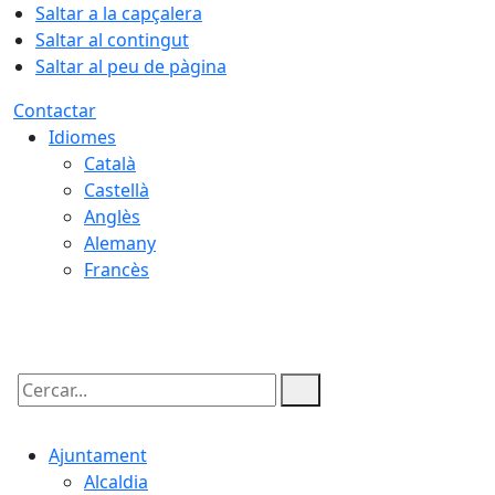
Saltar a la capçalera
Saltar al contingut
Saltar al peu de pàgina
Contactar
Idiomes
Català
Castellà
Anglès
Alemany
Francès
07.08.2026 | 15:13
Cercar:
Ajuntament
Alcaldia