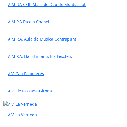
A.M.P.A CEIP Mare de Déu de Montserrat
A.M.P.A Escola Chanel
A.M.P.A. Aula de Música Contrapunt
A.M.P.A. Llar d'infants Els Fesolets
A.V. Can Palomeres
A.V. Eix Passada-Girona
A.V. La Verneda