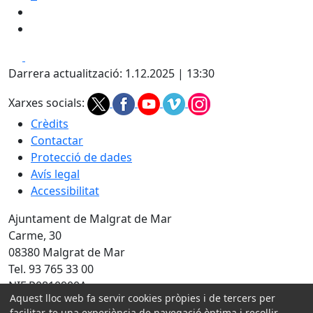
Facebook
X
Darrera actualització: 1.12.2025 | 13:30
Xarxes socials:
Crèdits
Contactar
Protecció de dades
Avís legal
Accessibilitat
Ajuntament de Malgrat de Mar
Carme, 30
08380 Malgrat de Mar
Tel. 93 765 33 00
NIF P0810900A
Aquest lloc web fa servir cookies pròpies i de tercers per
facilitar-te una experiència de navegació òptima i recollir