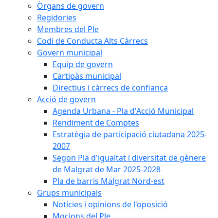
Òrgans de govern
Regidories
Membres del Ple
Codi de Conducta Alts Càrrecs
Govern municipal
Equip de govern
Cartipàs municipal
Directius i càrrecs de confiança
Acció de govern
Agenda Urbana - Pla d'Acció Municipal
Rendiment de Comptes
Estratègia de participació ciutadana 2025-
2007
Segon Pla d'igualtat i diversitat de gènere
de Malgrat de Mar 2025-2028
Pla de barris Malgrat Nord-est
Grups municipals
Notícies i opinions de l'oposició
Mocions del Ple