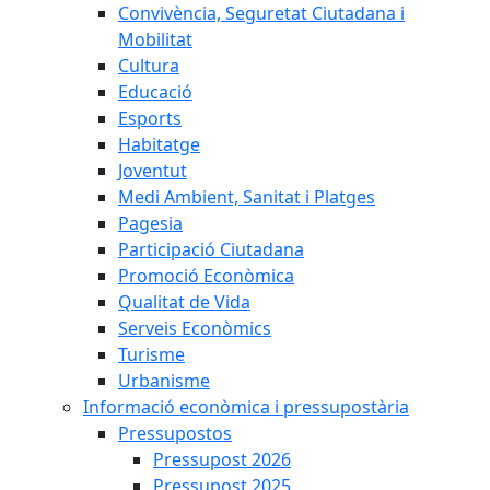
Convivència, Seguretat Ciutadana i
Mobilitat
Cultura
Educació
Esports
Habitatge
Joventut
Medi Ambient, Sanitat i Platges
Pagesia
Participació Ciutadana
Promoció Econòmica
Qualitat de Vida
Serveis Econòmics
Turisme
Urbanisme
Informació econòmica i pressupostària
Pressupostos
Pressupost 2026
Pressupost 2025