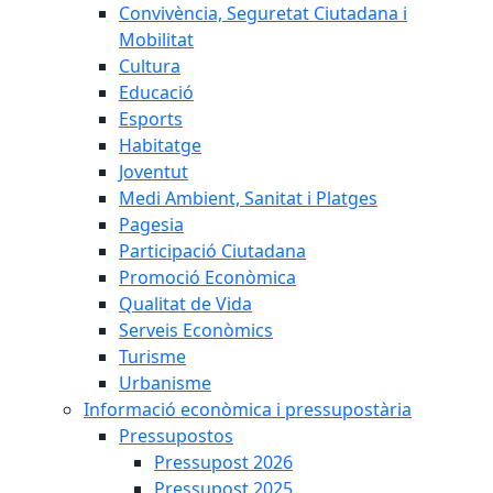
Convivència, Seguretat Ciutadana i
Mobilitat
Cultura
Educació
Esports
Habitatge
Joventut
Medi Ambient, Sanitat i Platges
Pagesia
Participació Ciutadana
Promoció Econòmica
Qualitat de Vida
Serveis Econòmics
Turisme
Urbanisme
Informació econòmica i pressupostària
Pressupostos
Pressupost 2026
Pressupost 2025