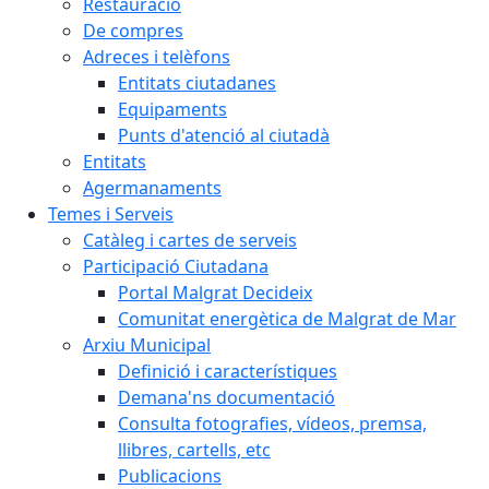
Restauració
De compres
Adreces i telèfons
Entitats ciutadanes
Equipaments
Punts d'atenció al ciutadà
Entitats
Agermanaments
Temes i Serveis
Catàleg i cartes de serveis
Participació Ciutadana
Portal Malgrat Decideix
Comunitat energètica de Malgrat de Mar
Arxiu Municipal
Definició i característiques
Demana'ns documentació
Consulta fotografies, vídeos, premsa,
llibres, cartells, etc
Publicacions