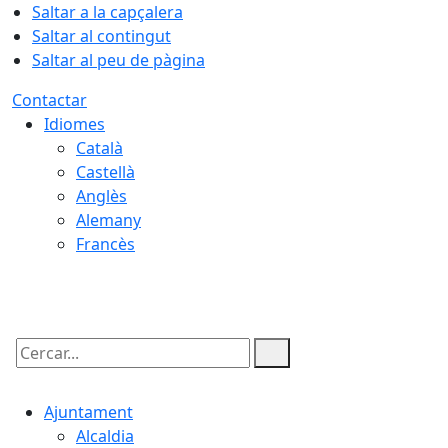
Saltar a la capçalera
Saltar al contingut
Saltar al peu de pàgina
Contactar
Idiomes
Català
Castellà
Anglès
Alemany
Francès
08.08.2026 | 09:53
Cercar:
Ajuntament
Alcaldia