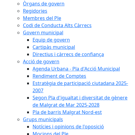
Òrgans de govern
Regidories
Membres del Ple
Codi de Conducta Alts Càrrecs
Govern municipal
Equip de govern
Cartipàs municipal
Directius i càrrecs de confiança
Acció de govern
Agenda Urbana - Pla d'Acció Municipal
Rendiment de Comptes
Estratègia de participació ciutadana 2025-
2007
Segon Pla d'igualtat i diversitat de gènere
de Malgrat de Mar 2025-2028
Pla de barris Malgrat Nord-est
Grups municipals
Notícies i opinions de l'oposició
Mocions del Ple