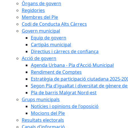
Òrgans de govern
Regidories
Membres del Ple
Codi de Conducta Alts Càrrecs
Govern municipal
Equip de govern
Cartipàs municipal
Directius i càrrecs de confiança
Acció de govern
Agenda Urbana - Pla d'Acció Municipal
Rendiment de Comptes
Estratègia de participació ciutadana 2025-20
Segon Pla d'igualtat i diversitat de gènere 
Pla de barris Malgrat Nord-est
Grups municipals
Notícies i opinions de l'oposició
Mocions del Ple
Resultats electorals
Canals d'informació