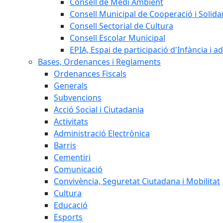
Consell de Medi Ambient
Consell Municipal de Cooperació i Solidar
Consell Sectorial de Cultura
Consell Escolar Municipal
EPIA, Espai de participació d'Infància i a
Bases, Ordenances i Reglaments
Ordenances Fiscals
Generals
Subvencions
Acció Social i Ciutadania
Activitats
Administració Electrònica
Barris
Cementiri
Comunicació
Convivència, Seguretat Ciutadana i Mobilitat
Cultura
Educació
Esports