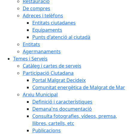
Restauració
De compres
Adreces i telèfons
Entitats ciutadanes
Equipaments
Punts d'atenció al ciutadà
Entitats
Agermanaments
Temes i Serveis
Catàleg i cartes de serveis
Participació Ciutadana
Portal Malgrat Decideix
Comunitat energètica de Malgrat de Mar
Arxiu Municipal
Definició i característiques
Demana'ns documentació
Consulta fotografies, vídeos, premsa,
llibres, cartells, etc
Publicacions