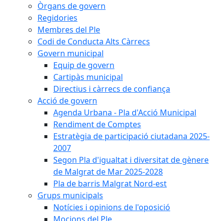
Òrgans de govern
Regidories
Membres del Ple
Codi de Conducta Alts Càrrecs
Govern municipal
Equip de govern
Cartipàs municipal
Directius i càrrecs de confiança
Acció de govern
Agenda Urbana - Pla d'Acció Municipal
Rendiment de Comptes
Estratègia de participació ciutadana 2025-
2007
Segon Pla d'igualtat i diversitat de gènere
de Malgrat de Mar 2025-2028
Pla de barris Malgrat Nord-est
Grups municipals
Notícies i opinions de l'oposició
Mocions del Ple