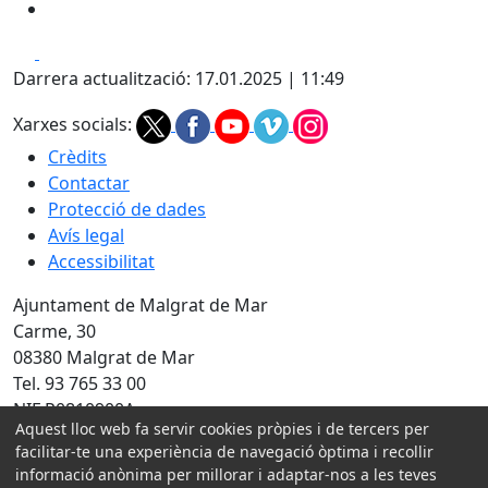
Facebook
X
Darrera actualització: 17.01.2025 | 11:49
Xarxes socials:
Crèdits
Contactar
Protecció de dades
Avís legal
Accessibilitat
Ajuntament de Malgrat de Mar
Carme, 30
08380 Malgrat de Mar
Tel. 93 765 33 00
NIF P0810900A
Aquest lloc web fa servir cookies pròpies i de tercers per
facilitar-te una experiència de navegació òptima i recollir
Amb la col·laboració de:
informació anònima per millorar i adaptar-nos a les teves