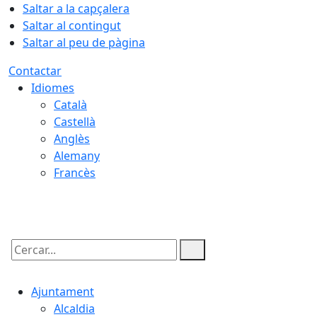
Saltar a la capçalera
Saltar al contingut
Saltar al peu de pàgina
Contactar
Idiomes
Català
Castellà
Anglès
Alemany
Francès
07.08.2026 | 17:13
Cercar:
Ajuntament
Alcaldia