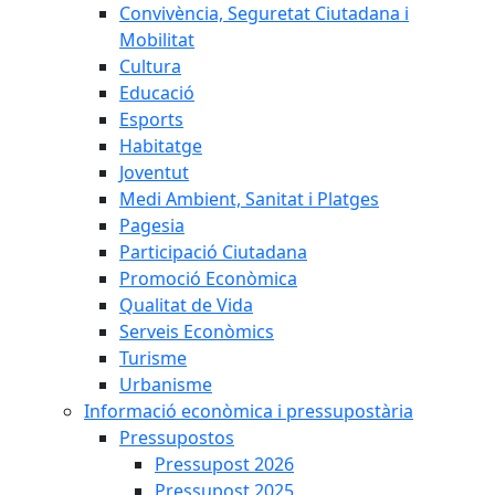
Convivència, Seguretat Ciutadana i
Mobilitat
Cultura
Educació
Esports
Habitatge
Joventut
Medi Ambient, Sanitat i Platges
Pagesia
Participació Ciutadana
Promoció Econòmica
Qualitat de Vida
Serveis Econòmics
Turisme
Urbanisme
Informació econòmica i pressupostària
Pressupostos
Pressupost 2026
Pressupost 2025