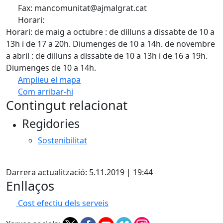
Fax: mancomunitat@ajmalgrat.cat
Horari:
Horari: de maig a octubre : de dilluns a dissabte de 10 a
13h i de 17 a 20h. Diumenges de 10 a 14h. de novembre
a abril : de dilluns a dissabte de 10 a 13h i de 16 a 19h.
Diumenges de 10 a 14h.
Amplieu el mapa
Com arribar-hi
Leaflet
| ©
OpenStreetMap
contributors
Contingut relacionat
+
Regidories
−
Sostenibilitat
Facebook
X
Darrera actualització: 5.11.2019 | 19:44
Enllaços
Cost efectiu dels serveis