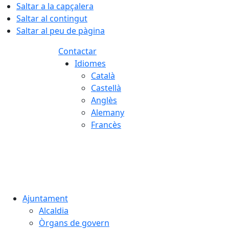
Saltar a la capçalera
Saltar al contingut
Saltar al peu de pàgina
Contactar
Idiomes
Català
Castellà
Anglès
Alemany
Francès
07.08.2026 | 09:00
Ajuntament
Alcaldia
Òrgans de govern