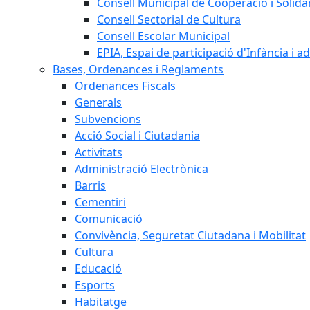
Consell Municipal de Cooperació i Solidar
Consell Sectorial de Cultura
Consell Escolar Municipal
EPIA, Espai de participació d'Infància i a
Bases, Ordenances i Reglaments
Ordenances Fiscals
Generals
Subvencions
Acció Social i Ciutadania
Activitats
Administració Electrònica
Barris
Cementiri
Comunicació
Convivència, Seguretat Ciutadana i Mobilitat
Cultura
Educació
Esports
Habitatge