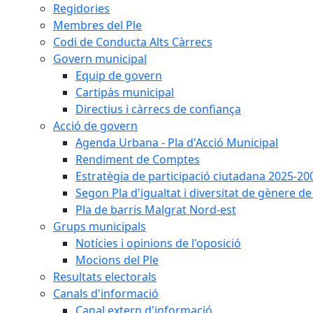
Regidories
Membres del Ple
Codi de Conducta Alts Càrrecs
Govern municipal
Equip de govern
Cartipàs municipal
Directius i càrrecs de confiança
Acció de govern
Agenda Urbana - Pla d'Acció Municipal
Rendiment de Comptes
Estratègia de participació ciutadana 2025-20
Segon Pla d'igualtat i diversitat de gènere 
Pla de barris Malgrat Nord-est
Grups municipals
Notícies i opinions de l'oposició
Mocions del Ple
Resultats electorals
Canals d'informació
Canal extern d'informació