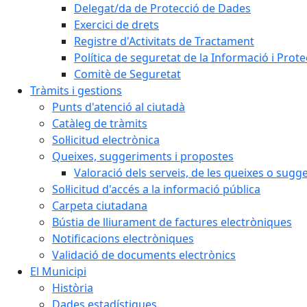
Delegat/da de Protecció de Dades
Exercici de drets
Registre d'Activitats de Tractament
Política de seguretat de la Informació i Prot
Comitè de Seguretat
Tràmits i gestions
Punts d'atenció al ciutadà
Catàleg de tràmits
Sol·licitud electrònica
Queixes, suggeriments i propostes
Valoració dels serveis, de les queixes o sug
Sol·licitud d'accés a la informació pública
Carpeta ciutadana
Bústia de lliurament de factures electròniques
Notificacions electròniques
Validació de documents electrònics
El Municipi
Història
Dades estadístiques