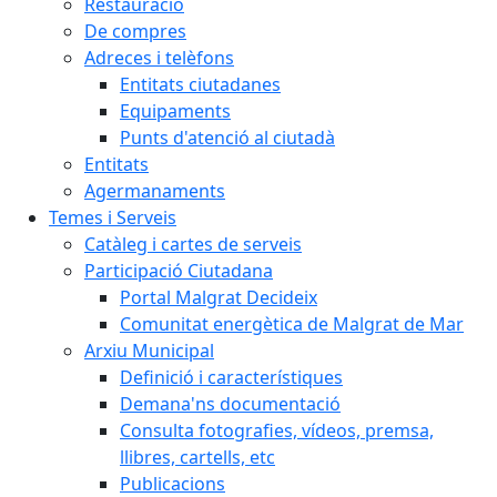
Restauració
De compres
Adreces i telèfons
Entitats ciutadanes
Equipaments
Punts d'atenció al ciutadà
Entitats
Agermanaments
Temes i Serveis
Catàleg i cartes de serveis
Participació Ciutadana
Portal Malgrat Decideix
Comunitat energètica de Malgrat de Mar
Arxiu Municipal
Definició i característiques
Demana'ns documentació
Consulta fotografies, vídeos, premsa,
llibres, cartells, etc
Publicacions