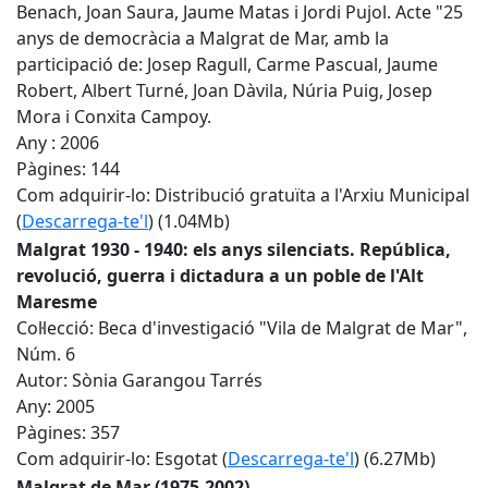
Benach, Joan Saura, Jaume Matas i Jordi Pujol. Acte "25
anys de democràcia a Malgrat de Mar, amb la
participació de: Josep Ragull, Carme Pascual, Jaume
Robert, Albert Turné, Joan Dàvila, Núria Puig, Josep
Mora i Conxita Campoy.
Any : 2006
Pàgines: 144
Com adquirir-lo: Distribució gratuïta a l'Arxiu Municipal
(
Descarrega-te'l
) (1.04Mb)
Malgrat 1930 - 1940: els anys silenciats. República,
revolució, guerra i dictadura a un poble de l'Alt
Maresme
Col·lecció: Beca d'investigació "Vila de Malgrat de Mar",
Núm. 6
Autor: Sònia Garangou Tarrés
Any: 2005
Pàgines: 357
Com adquirir-lo: Esgotat (
Descarrega-te'l
) (6.27Mb)
Malgrat de Mar (1975-2002)