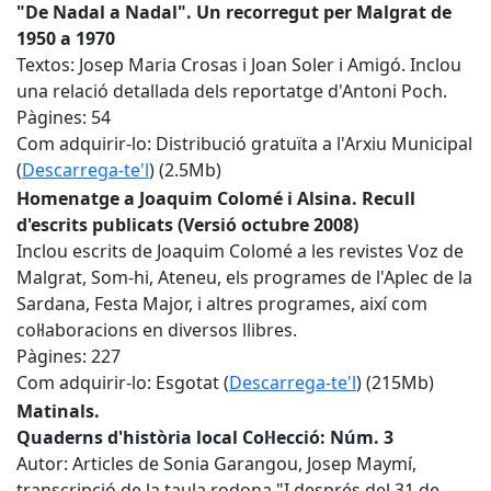
"De Nadal a Nadal". Un recorregut per Malgrat de
1950 a 1970
Textos: Josep Maria Crosas i Joan Soler i Amigó. Inclou
una relació detallada dels reportatge d'Antoni Poch.
Pàgines: 54
Com adquirir-lo: Distribució gratuïta a l'Arxiu Municipal
(
Descarrega-te'l
) (2.5Mb)
Homenatge a Joaquim Colomé i Alsina. Recull
d'escrits publicats (Versió octubre 2008)
Inclou escrits de Joaquim Colomé a les revistes Voz de
Malgrat, Som-hi, Ateneu, els programes de l'Aplec de la
Sardana, Festa Major, i altres programes, així com
col·laboracions en diversos llibres.
Pàgines: 227
Com adquirir-lo: Esgotat (
Descarrega-te'l
) (215Mb)
Matinals.
Quaderns d'història local Col·lecció: Núm. 3
Autor: Articles de Sonia Garangou, Josep Maymí,
transcripció de la taula rodona "I després del 31 de