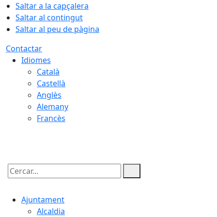
Saltar a la capçalera
Saltar al contingut
Saltar al peu de pàgina
Contactar
Idiomes
Català
Castellà
Anglès
Alemany
Francès
08.08.2026 | 13:34
Cercar:
Ajuntament
Alcaldia