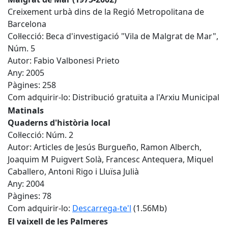
Creixement urbà dins de la Regió Metropolitana de
Barcelona
Col·lecció: Beca d'investigació "Vila de Malgrat de Mar",
Núm. 5
Autor: Fabio Valbonesi Prieto
Any: 2005
Pàgines: 258
Com adquirir-lo: Distribució gratuïta a l'Arxiu Municipal
Matinals
Quaderns d'història local
Col·lecció: Núm. 2
Autor: Articles de Jesús Burgueño, Ramon Alberch,
Joaquim M Puigvert Solà, Francesc Antequera, Miquel
Caballero, Antoni Rigo i Lluïsa Julià
Any: 2004
Pàgines: 78
Com adquirir-lo:
Descarrega-te'l
(1.56Mb)
El vaixell de les Palmeres