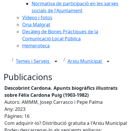
Normativa de participació en les xarxes
socials de l'Ajuntament
Vídeos i fotos
Ona Malgrat
Decàleg de Bones Pràctiques de la
Comunicació Local Pública
Hemeroteca
Temes i Serveis
Arxiu Municipal
Publicacions
Descobrint Cardona. Apunts biogràfics il·lustrats
sobre Fèlix Cardona Puig (1903-1982)
Autors: AMMM, Josep Carrasco i Pepe Palma
Any: 2023
Pàgines: 16
Com adquirir-lo? Distribució gratuïta a l'Arxiu Municipal
Podeu descarregar-lo als següents enllaços: