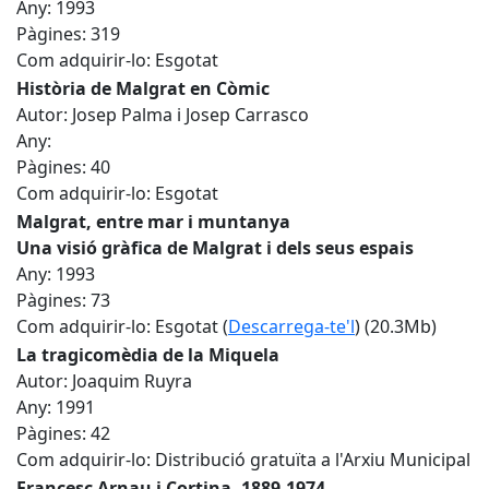
Any: 1993
Pàgines: 319
Com adquirir-lo: Esgotat
Història de Malgrat en Còmic
Autor: Josep Palma i Josep Carrasco
Any:
Pàgines: 40
Com adquirir-lo: Esgotat
Malgrat, entre mar i muntanya
Una visió gràfica de Malgrat i dels seus espais
Any: 1993
Pàgines: 73
Com adquirir-lo: Esgotat (
Descarrega-te'l
) (20.3Mb)
La tragicomèdia de la Miquela
Autor: Joaquim Ruyra
Any: 1991
Pàgines: 42
Com adquirir-lo: Distribució gratuïta a l'Arxiu Municipal
Francesc Arnau i Cortina. 1889-1974