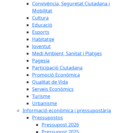
Convivència, Seguretat Ciutadana i
Mobilitat
Cultura
Educació
Esports
Habitatge
Joventut
Medi Ambient, Sanitat i Platges
Pagesia
Participació Ciutadana
Promoció Econòmica
Qualitat de Vida
Serveis Econòmics
Turisme
Urbanisme
Informació econòmica i pressupostària
Pressupostos
Pressupost 2026
Pressupost 2025