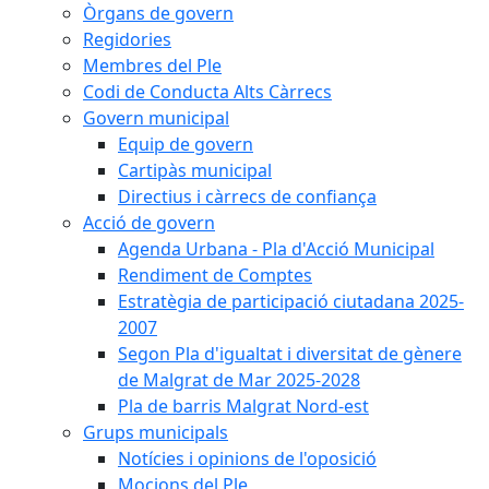
Òrgans de govern
Regidories
Membres del Ple
Codi de Conducta Alts Càrrecs
Govern municipal
Equip de govern
Cartipàs municipal
Directius i càrrecs de confiança
Acció de govern
Agenda Urbana - Pla d'Acció Municipal
Rendiment de Comptes
Estratègia de participació ciutadana 2025-
2007
Segon Pla d'igualtat i diversitat de gènere
de Malgrat de Mar 2025-2028
Pla de barris Malgrat Nord-est
Grups municipals
Notícies i opinions de l'oposició
Mocions del Ple