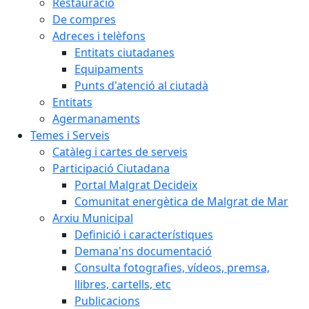
Restauració
De compres
Adreces i telèfons
Entitats ciutadanes
Equipaments
Punts d'atenció al ciutadà
Entitats
Agermanaments
Temes i Serveis
Catàleg i cartes de serveis
Participació Ciutadana
Portal Malgrat Decideix
Comunitat energètica de Malgrat de Mar
Arxiu Municipal
Definició i característiques
Demana'ns documentació
Consulta fotografies, vídeos, premsa,
llibres, cartells, etc
Publicacions