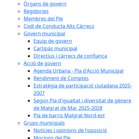
Òrgans de govern
Regidories
Membres del Ple
Codi de Conducta Alts Càrrecs
Govern municipal
Equip de govern
Cartipàs municipal
Directius i càrrecs de confiança
Acció de govern
Agenda Urbana - Pla d'Acció Municipal
Rendiment de Comptes
Estratègia de participació ciutadana 2025-
2007
Segon Pla d'igualtat i diversitat de gènere
de Malgrat de Mar 2025-2028
Pla de barris Malgrat Nord-est
Grups municipals
Notícies i opinions de l'oposició
Mocions del Ple