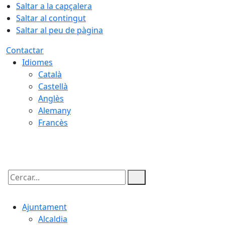
Saltar a la capçalera
Saltar al contingut
Saltar al peu de pàgina
Contactar
Idiomes
Català
Castellà
Anglès
Alemany
Francès
07.08.2026 | 18:21
Cercar:
Ajuntament
Alcaldia