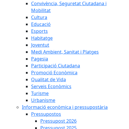
Convivència, Seguretat Ciutadana i
Mobilitat
Cultura
Educació
Esports
Habitatge
Joventut
Medi Ambient, Sanitat i Platges
Pagesia
Participació Ciutadana
Promoció Econòmica
Qualitat de Vida
Serveis Econòmics
Turisme
Urbanisme
Informació econòmica i pressupostària
Pressupostos
Pressupost 2026
Pressupost 2025