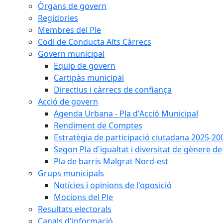
Òrgans de govern
Regidories
Membres del Ple
Codi de Conducta Alts Càrrecs
Govern municipal
Equip de govern
Cartipàs municipal
Directius i càrrecs de confiança
Acció de govern
Agenda Urbana - Pla d'Acció Municipal
Rendiment de Comptes
Estratègia de participació ciutadana 2025-20
Segon Pla d'igualtat i diversitat de gènere 
Pla de barris Malgrat Nord-est
Grups municipals
Notícies i opinions de l'oposició
Mocions del Ple
Resultats electorals
Canals d'informació