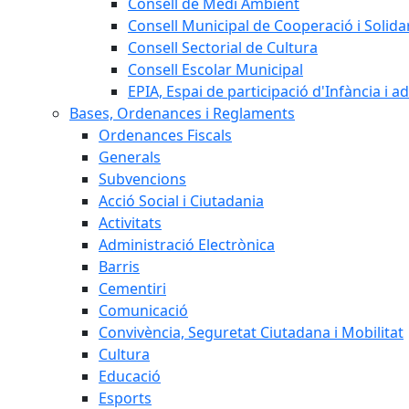
Consell de Medi Ambient
Consell Municipal de Cooperació i Solidar
Consell Sectorial de Cultura
Consell Escolar Municipal
EPIA, Espai de participació d'Infància i a
Bases, Ordenances i Reglaments
Ordenances Fiscals
Generals
Subvencions
Acció Social i Ciutadania
Activitats
Administració Electrònica
Barris
Cementiri
Comunicació
Convivència, Seguretat Ciutadana i Mobilitat
Cultura
Educació
Esports