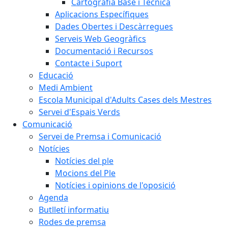
Cartografia Base i Tècnica
Aplicacions Específiques
Dades Obertes i Descàrregues
Serveis Web Geogràfics
Documentació i Recursos
Contacte i Suport
Educació
Medi Ambient
Escola Municipal d'Adults Cases dels Mestres
Servei d'Espais Verds
Comunicació
Servei de Premsa i Comunicació
Notícies
Notícies del ple
Mocions del Ple
Notícies i opinions de l'oposició
Agenda
Butlletí informatiu
Rodes de premsa