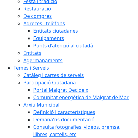
Festa i tradició
Restauració
De compres
Adreces i telèfons
Entitats ciutadanes
Equipaments
Punts d'atenció al ciutadà
Entitats
Agermanaments
Temes i Serveis
Catàleg i cartes de serveis
Participació Ciutadana
Portal Malgrat Decideix
Comunitat energètica de Malgrat de Mar
Arxiu Municipal
Definició i característiques
Demana'ns documentació
Consulta fotografies, vídeos, premsa,
llibres, cartells, etc