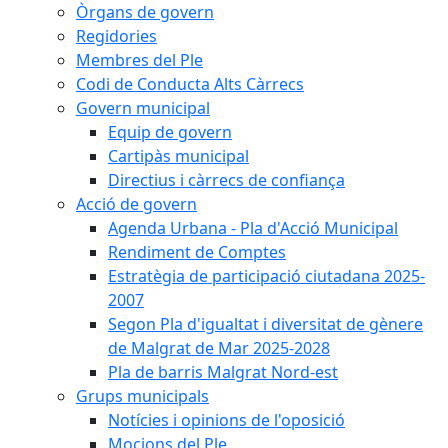
Òrgans de govern
Regidories
Membres del Ple
Codi de Conducta Alts Càrrecs
Govern municipal
Equip de govern
Cartipàs municipal
Directius i càrrecs de confiança
Acció de govern
Agenda Urbana - Pla d'Acció Municipal
Rendiment de Comptes
Estratègia de participació ciutadana 2025-
2007
Segon Pla d'igualtat i diversitat de gènere
de Malgrat de Mar 2025-2028
Pla de barris Malgrat Nord-est
Grups municipals
Notícies i opinions de l'oposició
Mocions del Ple