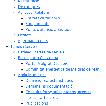
Restauració
De compres
Adreces i telèfons
Entitats ciutadanes
Equipaments
Punts d'atenció al ciutadà
Entitats
Agermanaments
Temes i Serveis
Catàleg i cartes de serveis
Participació Ciutadana
Portal Malgrat Decideix
Comunitat energètica de Malgrat de Mar
Arxiu Municipal
Definició i característiques
Demana'ns documentació
Consulta fotografies, vídeos, premsa,
llibres, cartells, etc
Publicacions