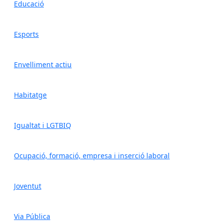
Educació
Esports
Envelliment actiu
Habitatge
Igualtat i LGTBIQ
Ocupació, formació, empresa i inserció laboral
Joventut
Via Pública