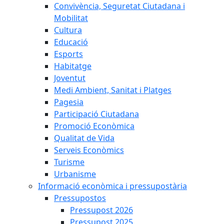
Convivència, Seguretat Ciutadana i
Mobilitat
Cultura
Educació
Esports
Habitatge
Joventut
Medi Ambient, Sanitat i Platges
Pagesia
Participació Ciutadana
Promoció Econòmica
Qualitat de Vida
Serveis Econòmics
Turisme
Urbanisme
Informació econòmica i pressupostària
Pressupostos
Pressupost 2026
Pressupost 2025