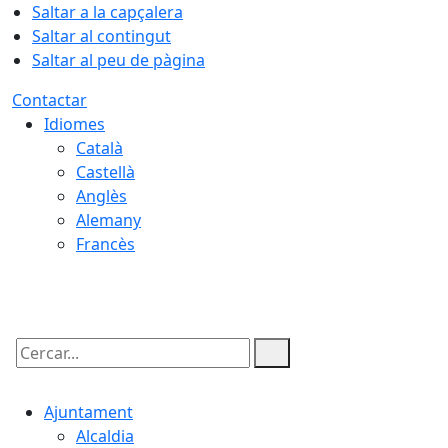
Saltar a la capçalera
Saltar al contingut
Saltar al peu de pàgina
Contactar
Idiomes
Català
Castellà
Anglès
Alemany
Francès
09.08.2026 | 06:33
Cercar:
Ajuntament
Alcaldia