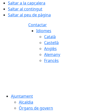
Saltar a la capçalera
Saltar al contingut
Saltar al peu de pàgina
Contactar
Idiomes
Català
Castellà
Anglès
Alemany
Francès
08.08.2026 | 19:31
Ajuntament
Alcaldia
Òrgans de govern