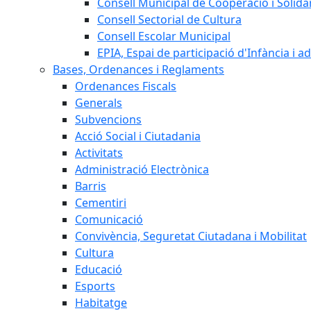
Consell Municipal de Cooperació i Solidar
Consell Sectorial de Cultura
Consell Escolar Municipal
EPIA, Espai de participació d'Infància i a
Bases, Ordenances i Reglaments
Ordenances Fiscals
Generals
Subvencions
Acció Social i Ciutadania
Activitats
Administració Electrònica
Barris
Cementiri
Comunicació
Convivència, Seguretat Ciutadana i Mobilitat
Cultura
Educació
Esports
Habitatge