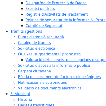
Delegat/da de Protecció de Dades
Exercici de drets
Registre d'Activitats de Tractament
Política de seguretat de la Informació i Prot
Comitè de Seguretat
Tràmits i gestions
Punts d'atenció al ciutadà
Catàleg de tràmits
Sol·licitud electrònica
Queixes, suggeriments i propostes
Valoració dels serveis, de les queixes o sug
Sol·licitud d'accés a la informació pública
Carpeta ciutadana
Bústia de lliurament de factures electròniques
Notificacions electròniques
Validació de documents electrònics
El Municipi
Història
Dades estadístiques