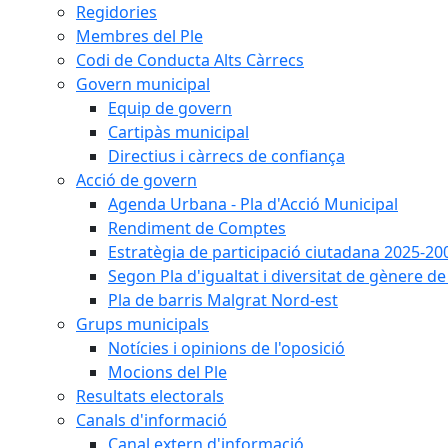
Regidories
Membres del Ple
Codi de Conducta Alts Càrrecs
Govern municipal
Equip de govern
Cartipàs municipal
Directius i càrrecs de confiança
Acció de govern
Agenda Urbana - Pla d'Acció Municipal
Rendiment de Comptes
Estratègia de participació ciutadana 2025-20
Segon Pla d'igualtat i diversitat de gènere 
Pla de barris Malgrat Nord-est
Grups municipals
Notícies i opinions de l'oposició
Mocions del Ple
Resultats electorals
Canals d'informació
Canal extern d'informació