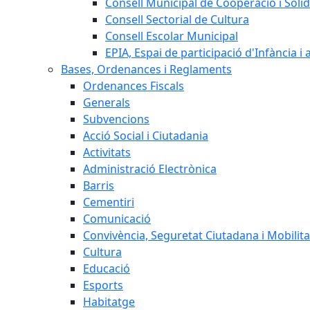
Consell Municipal de Cooperació i Solid
Consell Sectorial de Cultura
Consell Escolar Municipal
EPIA, Espai de participació d'Infància i
Bases, Ordenances i Reglaments
Ordenances Fiscals
Generals
Subvencions
Acció Social i Ciutadania
Activitats
Administració Electrònica
Barris
Cementiri
Comunicació
Convivència, Seguretat Ciutadana i Mobilita
Cultura
Educació
Esports
Habitatge