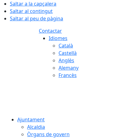
Saltar a la capçalera
Saltar al contingut
Saltar al peu de pàgina
Contactar
Idiomes
Català
Castellà
Anglès
Alemany
Francès
08.08.2026 | 09:42
Ajuntament
Alcaldia
Òrgans de govern