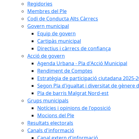
Regidories
Membres del Ple
Codi de Conducta Alts Càrrecs
Govern municipal
Equip de govern
Cartipàs municipal
Directius i càrrecs de confiança
Acció de govern
Agenda Urbana - Pla d'Acció Municipal
Rendiment de Comptes
Estratègia de participació ciutadana 2025-
Segon Pla d'igualtat i diversitat de gènere
Pla de barris Malgrat Nord-est
Grups municipals
Notícies i opinions de l'oposició
Mocions del Ple
Resultats electorals
Canals d'informació
Canal extern d'informació