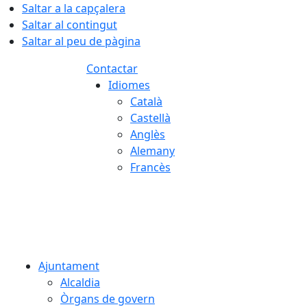
Saltar a la capçalera
Saltar al contingut
Saltar al peu de pàgina
Contactar
Idiomes
Català
Castellà
Anglès
Alemany
Francès
08.08.2026 | 01:34
Ajuntament
Alcaldia
Òrgans de govern