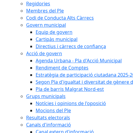
Regidories
Membres del Ple
Codi de Conducta Alts Càrrecs
Govern municipal
Equip de govern
Cartipàs municipal
Directius i càrrecs de confiança
Acció de govern
Agenda Urbana - Pla d'Acció Municipal
Rendiment de Comptes
Estratègia de participació ciutadana 2025-
Segon Pla d'igualtat i diversitat de gènere
Pla de barris Malgrat Nord-est
Grups municipals
Notícies i opinions de l'oposició
Mocions del Ple
Resultats electorals
Canals d'informació
Canal extern d'informació