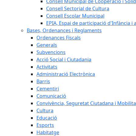
Consell Municipal de Cooperació i Solid
Consell Sectorial de Cultura
Consell Escolar Municipal
EPIA, Espai de participació d'Infància i
Bases, Ordenances i Reglaments
Ordenances Fiscals
Generals
Subvencions
Acció Social i Ciutadania
Activitats
Administració Electrònica
Barris
Cementiri
Comunicació
Convivència, Seguretat Ciutadana i Mobilita
Cultura
Educació
Esports
Habitatge