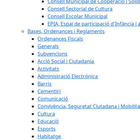
Consell Municipal de Cooperació i Solid
Consell Sectorial de Cultura
Consell Escolar Municipal
EPIA, Espai de participació d'Infància i
Bases, Ordenances i Reglaments
Ordenances Fiscals
Generals
Subvencions
Acció Social i Ciutadania
Activitats
Administració Electrònica
Barris
Cementiri
Comunicació
Convivència, Seguretat Ciutadana i Mobilita
Cultura
Educació
Esports
Habitatge