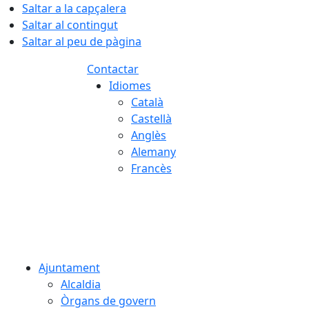
Saltar a la capçalera
Saltar al contingut
Saltar al peu de pàgina
Contactar
Idiomes
Català
Castellà
Anglès
Alemany
Francès
06.08.2026 | 05:00
Ajuntament
Alcaldia
Òrgans de govern