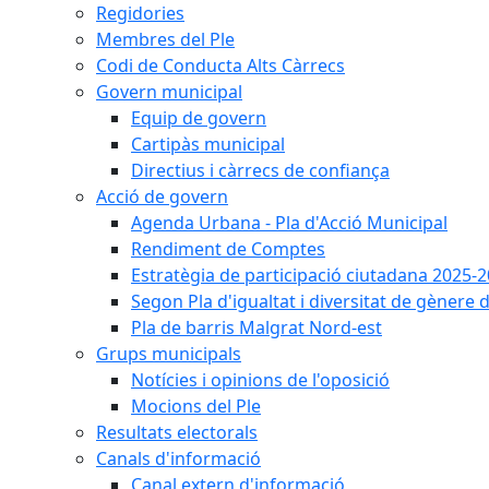
Regidories
Membres del Ple
Codi de Conducta Alts Càrrecs
Govern municipal
Equip de govern
Cartipàs municipal
Directius i càrrecs de confiança
Acció de govern
Agenda Urbana - Pla d'Acció Municipal
Rendiment de Comptes
Estratègia de participació ciutadana 2025-
Segon Pla d'igualtat i diversitat de gènere
Pla de barris Malgrat Nord-est
Grups municipals
Notícies i opinions de l'oposició
Mocions del Ple
Resultats electorals
Canals d'informació
Canal extern d'informació