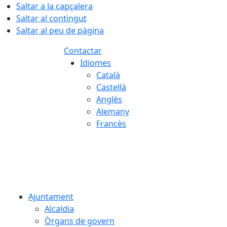
Saltar a la capçalera
Saltar al contingut
Saltar al peu de pàgina
Contactar
Idiomes
Català
Castellà
Anglès
Alemany
Francès
05.08.2026 | 22:15
Ajuntament
Alcaldia
Òrgans de govern