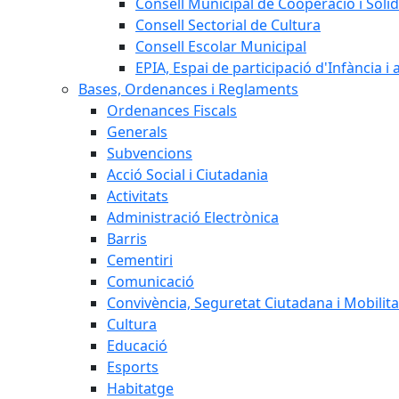
Consell Municipal de Cooperació i Solid
Consell Sectorial de Cultura
Consell Escolar Municipal
EPIA, Espai de participació d'Infància i
Bases, Ordenances i Reglaments
Ordenances Fiscals
Generals
Subvencions
Acció Social i Ciutadania
Activitats
Administració Electrònica
Barris
Cementiri
Comunicació
Convivència, Seguretat Ciutadana i Mobilita
Cultura
Educació
Esports
Habitatge