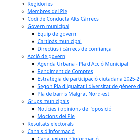
Regidories
Membres del Ple
Codi de Conducta Alts Càrrecs
Govern municipal
Equip de govern
Cartipàs municipal
Directius i càrrecs de confiança
Acció de govern
Agenda Urbana - Pla d'Acció Municipal
Rendiment de Comptes
Estratègia de participació ciutadana 2025-
Segon Pla d'igualtat i diversitat de gènere
Pla de barris Malgrat Nord-est
Grups municipals
Notícies i opinions de l'oposició
Mocions del Ple
Resultats electorals
Canals d'informació
Canal extern d'informació