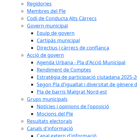
Regidories
Membres del Ple
Codi de Conducta Alts Càrrecs
Govern municipal
Equip de govern
Cartipàs municipal
Directius i càrrecs de confiança
Acció de govern
Agenda Urbana - Pla d'Acció Municipal
Rendiment de Comptes
Estratègia de participació ciutadana 2025-
Segon Pla d'igualtat i diversitat de gènere
Pla de barris Malgrat Nord-est
Grups municipals
Notícies i opinions de l'oposició
Mocions del Ple
Resultats electorals
Canals d'informació
Canal extern d'informació