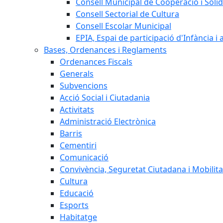
Consell Municipal de Cooperació i Solid
Consell Sectorial de Cultura
Consell Escolar Municipal
EPIA, Espai de participació d'Infància i
Bases, Ordenances i Reglaments
Ordenances Fiscals
Generals
Subvencions
Acció Social i Ciutadania
Activitats
Administració Electrònica
Barris
Cementiri
Comunicació
Convivència, Seguretat Ciutadana i Mobilita
Cultura
Educació
Esports
Habitatge