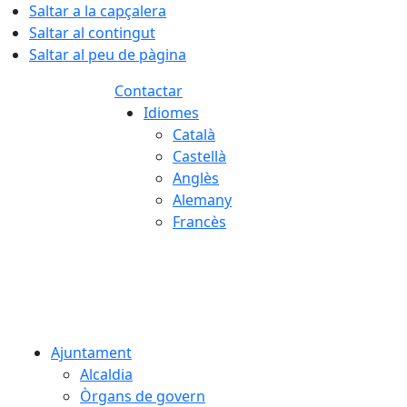
Saltar a la capçalera
Saltar al contingut
Saltar al peu de pàgina
Contactar
Idiomes
Català
Castellà
Anglès
Alemany
Francès
08.08.2026 | 17:58
Ajuntament
Alcaldia
Òrgans de govern