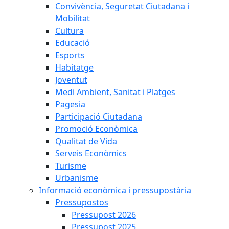
Convivència, Seguretat Ciutadana i
Mobilitat
Cultura
Educació
Esports
Habitatge
Joventut
Medi Ambient, Sanitat i Platges
Pagesia
Participació Ciutadana
Promoció Econòmica
Qualitat de Vida
Serveis Econòmics
Turisme
Urbanisme
Informació econòmica i pressupostària
Pressupostos
Pressupost 2026
Pressupost 2025