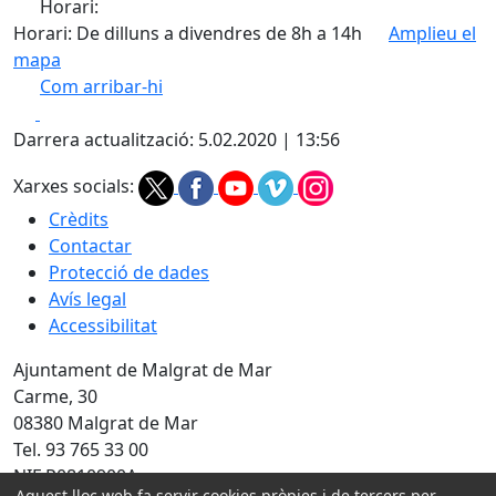
Horari:
Horari: De dilluns a divendres de 8h a 14h
Amplieu el
mapa
Com arribar-hi
Leaflet
| ©
OpenStreetMap
contributors
Facebook
X
+
Darrera actualització: 5.02.2020 | 13:56
−
Xarxes socials:
Crèdits
Contactar
Protecció de dades
Avís legal
Accessibilitat
Ajuntament de Malgrat de Mar
Carme, 30
08380 Malgrat de Mar
Tel. 93 765 33 00
NIF P0810900A
Aquest lloc web fa servir cookies pròpies i de tercers per