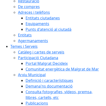
Restauració
De compres
Adreces i telèfons
Entitats ciutadanes
Equipaments
Punts d'atenció al ciutadà
Entitats
Agermanaments
Temes i Serveis
Catàleg i cartes de serveis
Participació Ciutadana
Portal Malgrat Decideix
Comunitat energètica de Malgrat de Mar
Arxiu Municipal
Definició i característiques
Demana'ns documentació
Consulta fotografies, vídeos, premsa,
llibres, cartells, etc
Publicacions