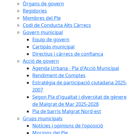
Òrgans de govern
Regidories
Membres del Ple
Codi de Conducta Alts Càrrecs
Govern municipal
Equip de govern
Cartipàs municipal
Directius i càrrecs de confiança
Acció de govern
Agenda Urbana - Pla d'Acció Municipal
Rendiment de Comptes
Estratègia de participació ciutadana 2025-
2007
Segon Pla d'igualtat i diversitat de gènere
de Malgrat de Mar 2025-2028
Pla de barris Malgrat Nord-est
Grups municipals
Notícies i opinions de l'oposició
Mocions del Ple