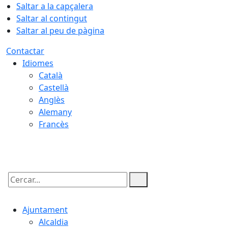
Saltar a la capçalera
Saltar al contingut
Saltar al peu de pàgina
Contactar
Idiomes
Català
Castellà
Anglès
Alemany
Francès
10.08.2026 | 06:57
Cercar:
Ajuntament
Alcaldia