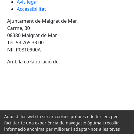
Avís legal
Accessibilitat
Ajuntament de Malgrat de Mar
Carme, 30
08380 Malgrat de Mar
Tel. 93 765 33 00
NIF P0810900A
Amb la col·laboració de:
Aquest lloc web fa servir cookies pròpies i de tercers per
facilitar-te una experiència de navegació òptima i recollir
informació anònima per millorar i adaptar-nos a les teves