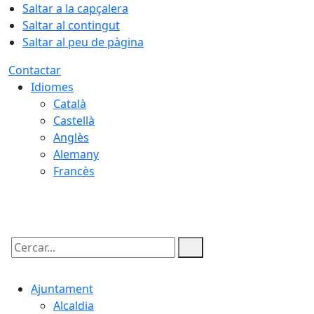
Saltar a la capçalera
Saltar al contingut
Saltar al peu de pàgina
Contactar
Idiomes
Català
Castellà
Anglès
Alemany
Francès
09.08.2026 | 11:55
Cercar:
Ajuntament
Alcaldia