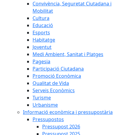
Convivència, Seguretat Ciutadana i
Mobilitat
Cultura
Educació
Esports
Habitatge
Joventut
Medi Ambient, Sanitat i Platges
Pagesia
Participació Ciutadana
Promoció Econòmica
Qualitat de Vida
Serveis Econòmics
Turisme
Urbanisme
Informació econòmica i pressupostària
Pressupostos
Pressupost 2026
Pressupost 2025