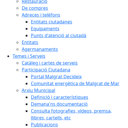
Restauració
De compres
Adreces i telèfons
Entitats ciutadanes
Equipaments
Punts d'atenció al ciutadà
Entitats
Agermanaments
Temes i Serveis
Catàleg i cartes de serveis
Participació Ciutadana
Portal Malgrat Decideix
Comunitat energètica de Malgrat de Mar
Arxiu Municipal
Definició i característiques
Demana'ns documentació
Consulta fotografies, vídeos, premsa,
llibres, cartells, etc
Publicacions