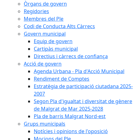
Òrgans de govern
Regidories
Membres del Ple
Codi de Conducta Alts Càrrecs
Govern municipal
Equip de govern
Cartipàs municipal
Directius i càrrecs de confiança
Acció de govern
Agenda Urbana - Pla d'Acció Municipal
Rendiment de Comptes
Estratègia de participació ciutadana 2025-
2007
Segon Pla d'igualtat i diversitat de gènere
de Malgrat de Mar 2025-2028
Pla de barris Malgrat Nord-est
Grups municipals
Notícies i opinions de l'oposició
Mocions del Ple