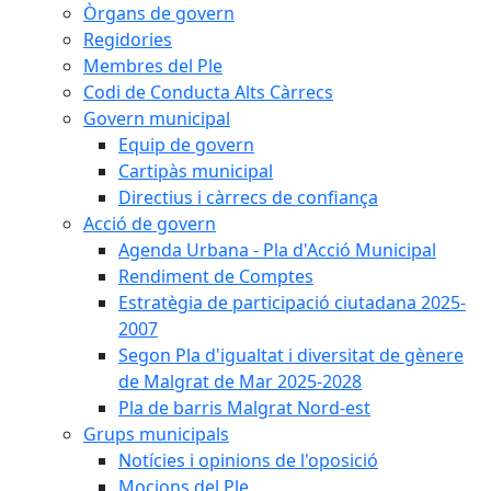
Òrgans de govern
Regidories
Membres del Ple
Codi de Conducta Alts Càrrecs
Govern municipal
Equip de govern
Cartipàs municipal
Directius i càrrecs de confiança
Acció de govern
Agenda Urbana - Pla d'Acció Municipal
Rendiment de Comptes
Estratègia de participació ciutadana 2025-
2007
Segon Pla d'igualtat i diversitat de gènere
de Malgrat de Mar 2025-2028
Pla de barris Malgrat Nord-est
Grups municipals
Notícies i opinions de l'oposició
Mocions del Ple