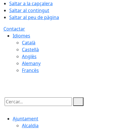
Saltar a la capçalera
Saltar al contingut
Saltar al peu de pàgina
Contactar
Idiomes
Català
Castellà
Anglès
Alemany
Francès
07.08.2026 | 21:43
Cercar:
Ajuntament
Alcaldia