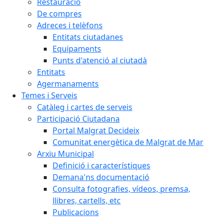
Restauració
De compres
Adreces i telèfons
Entitats ciutadanes
Equipaments
Punts d'atenció al ciutadà
Entitats
Agermanaments
Temes i Serveis
Catàleg i cartes de serveis
Participació Ciutadana
Portal Malgrat Decideix
Comunitat energètica de Malgrat de Mar
Arxiu Municipal
Definició i característiques
Demana'ns documentació
Consulta fotografies, vídeos, premsa,
llibres, cartells, etc
Publicacions