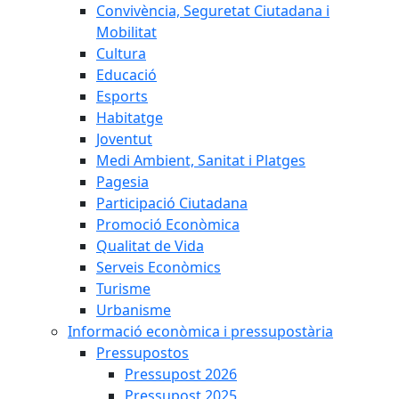
Convivència, Seguretat Ciutadana i
Mobilitat
Cultura
Educació
Esports
Habitatge
Joventut
Medi Ambient, Sanitat i Platges
Pagesia
Participació Ciutadana
Promoció Econòmica
Qualitat de Vida
Serveis Econòmics
Turisme
Urbanisme
Informació econòmica i pressupostària
Pressupostos
Pressupost 2026
Pressupost 2025