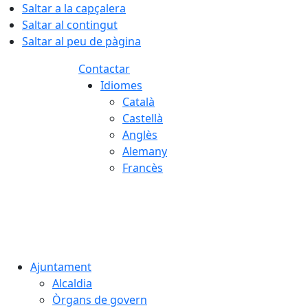
Saltar a la capçalera
Saltar al contingut
Saltar al peu de pàgina
Contactar
Idiomes
Català
Castellà
Anglès
Alemany
Francès
08.08.2026 | 02:34
Ajuntament
Alcaldia
Òrgans de govern