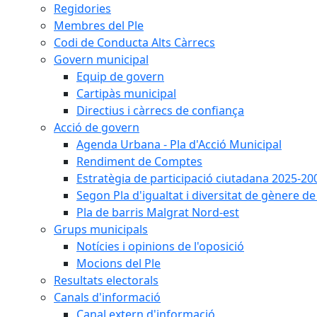
Regidories
Membres del Ple
Codi de Conducta Alts Càrrecs
Govern municipal
Equip de govern
Cartipàs municipal
Directius i càrrecs de confiança
Acció de govern
Agenda Urbana - Pla d'Acció Municipal
Rendiment de Comptes
Estratègia de participació ciutadana 2025-20
Segon Pla d'igualtat i diversitat de gènere 
Pla de barris Malgrat Nord-est
Grups municipals
Notícies i opinions de l'oposició
Mocions del Ple
Resultats electorals
Canals d'informació
Canal extern d'informació