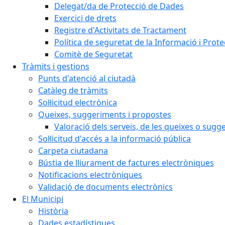
Delegat/da de Protecció de Dades
Exercici de drets
Registre d'Activitats de Tractament
Política de seguretat de la Informació i Prot
Comitè de Seguretat
Tràmits i gestions
Punts d'atenció al ciutadà
Catàleg de tràmits
Sol·licitud electrònica
Queixes, suggeriments i propostes
Valoració dels serveis, de les queixes o sug
Sol·licitud d'accés a la informació pública
Carpeta ciutadana
Bústia de lliurament de factures electròniques
Notificacions electròniques
Validació de documents electrònics
El Municipi
Història
Dades estadístiques