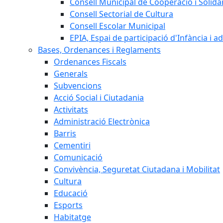
Consell Municipal de Cooperació i Solidar
Consell Sectorial de Cultura
Consell Escolar Municipal
EPIA, Espai de participació d'Infància i a
Bases, Ordenances i Reglaments
Ordenances Fiscals
Generals
Subvencions
Acció Social i Ciutadania
Activitats
Administració Electrònica
Barris
Cementiri
Comunicació
Convivència, Seguretat Ciutadana i Mobilitat
Cultura
Educació
Esports
Habitatge