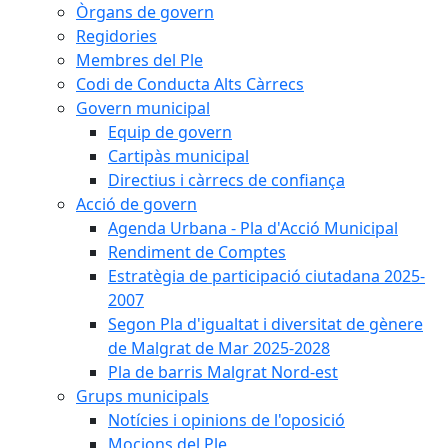
Òrgans de govern
Regidories
Membres del Ple
Codi de Conducta Alts Càrrecs
Govern municipal
Equip de govern
Cartipàs municipal
Directius i càrrecs de confiança
Acció de govern
Agenda Urbana - Pla d'Acció Municipal
Rendiment de Comptes
Estratègia de participació ciutadana 2025-
2007
Segon Pla d'igualtat i diversitat de gènere
de Malgrat de Mar 2025-2028
Pla de barris Malgrat Nord-est
Grups municipals
Notícies i opinions de l'oposició
Mocions del Ple