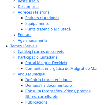
Restauració
De compres
Adreces i telèfons
Entitats ciutadanes
Equipaments
Punts d'atenció al ciutadà
Entitats
Agermanaments
Temes i Serveis
Catàleg i cartes de serveis
Participació Ciutadana
Portal Malgrat Decideix
Comunitat energètica de Malgrat de Mar
Arxiu Municipal
Definició i característiques
Demana'ns documentació
Consulta fotografies, vídeos, premsa,
llibres, cartells, etc
Publicacions