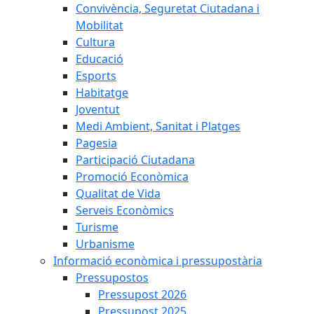
Convivència, Seguretat Ciutadana i
Mobilitat
Cultura
Educació
Esports
Habitatge
Joventut
Medi Ambient, Sanitat i Platges
Pagesia
Participació Ciutadana
Promoció Econòmica
Qualitat de Vida
Serveis Econòmics
Turisme
Urbanisme
Informació econòmica i pressupostària
Pressupostos
Pressupost 2026
Pressupost 2025