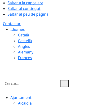
Saltar a la capçalera
Saltar al contingut
Saltar al peu de pàgina
Contactar
Idiomes
Català
Castellà
Anglès
Alemany
Francès
08.08.2026 | 11:53
Cercar:
Ajuntament
Alcaldia