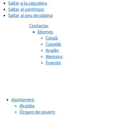
Saltar a la capçalera
Saltar al contingut
Saltar al peu de pàgina
Contactar
Idiomes
Català
Castellà
Anglès
Alemany
Francès
06.08.2026 | 10:43
Ajuntament
Alcaldia
Òrgans de govern