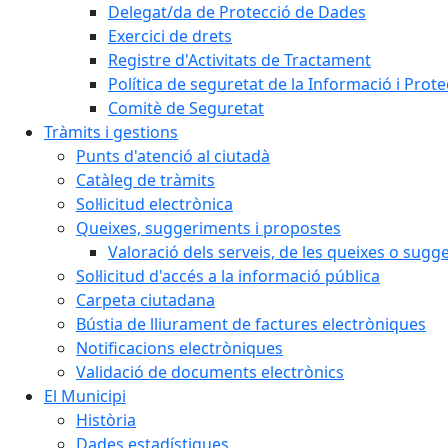
Delegat/da de Protecció de Dades
Exercici de drets
Registre d'Activitats de Tractament
Política de seguretat de la Informació i Prot
Comitè de Seguretat
Tràmits i gestions
Punts d'atenció al ciutadà
Catàleg de tràmits
Sol·licitud electrònica
Queixes, suggeriments i propostes
Valoració dels serveis, de les queixes o sug
Sol·licitud d'accés a la informació pública
Carpeta ciutadana
Bústia de lliurament de factures electròniques
Notificacions electròniques
Validació de documents electrònics
El Municipi
Història
Dades estadístiques