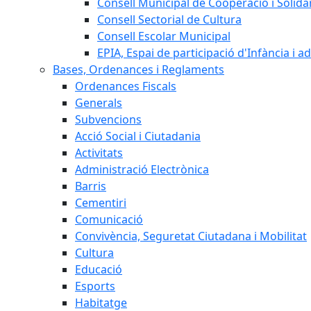
Consell Municipal de Cooperació i Solidar
Consell Sectorial de Cultura
Consell Escolar Municipal
EPIA, Espai de participació d'Infància i a
Bases, Ordenances i Reglaments
Ordenances Fiscals
Generals
Subvencions
Acció Social i Ciutadania
Activitats
Administració Electrònica
Barris
Cementiri
Comunicació
Convivència, Seguretat Ciutadana i Mobilitat
Cultura
Educació
Esports
Habitatge