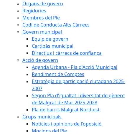
Òrgans de govern
Regidories
Membres del Ple
Codi de Conducta Alts Càrrecs
Govern municipal
Equip de govern
Cartipàs municipal
Directius i càrrecs de confiança
Acció de govern
Agenda Urbana - Pla d'Acció Municipal
Rendiment de Comptes
Estratègia de participació ciutadana 2025-
2007
Segon Pla d'igualtat i diversitat de gènere
de Malgrat de Mar 2025-2028
Pla de barris Malgrat Nord-est
Grups municipals
Notícies i opinions de l'oposició
Mocions del Ple