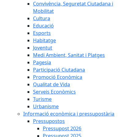
Convivència, Seguretat Ciutadana i
Mobilitat
Cultura
Educació
Esports
Habitatge
Joventut
Medi Ambient, Sanitat i Platges
Pagesia
Participació Ciutadana
Promoció Econòmica
Qualitat de Vida
Serveis Econòmics
Turisme
Urbanisme
Informació econòmica i pressupostària
Pressupostos
Pressupost 2026
Pressupost 2025