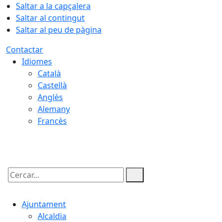
Saltar a la capçalera
Saltar al contingut
Saltar al peu de pàgina
Contactar
Idiomes
Català
Castellà
Anglès
Alemany
Francès
07.08.2026 | 17:49
Cercar:
Ajuntament
Alcaldia