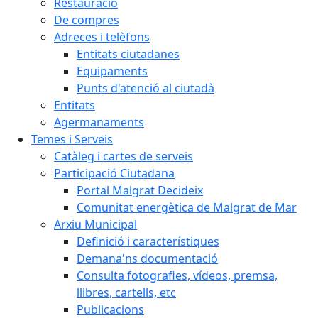
Restauració
De compres
Adreces i telèfons
Entitats ciutadanes
Equipaments
Punts d'atenció al ciutadà
Entitats
Agermanaments
Temes i Serveis
Catàleg i cartes de serveis
Participació Ciutadana
Portal Malgrat Decideix
Comunitat energètica de Malgrat de Mar
Arxiu Municipal
Definició i característiques
Demana'ns documentació
Consulta fotografies, vídeos, premsa,
llibres, cartells, etc
Publicacions