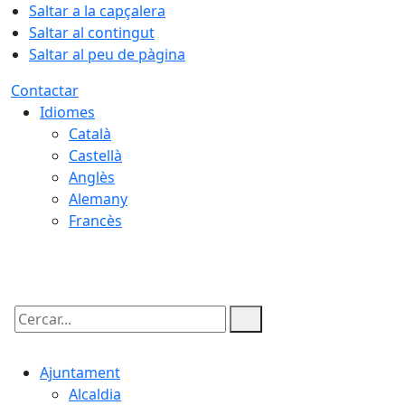
Saltar a la capçalera
Saltar al contingut
Saltar al peu de pàgina
Contactar
Idiomes
Català
Castellà
Anglès
Alemany
Francès
06.08.2026 | 12:02
Cercar:
Ajuntament
Alcaldia