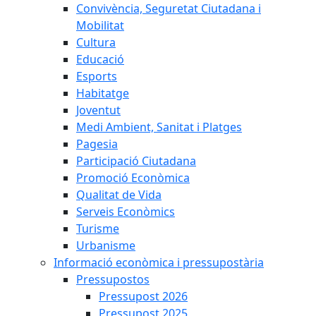
Convivència, Seguretat Ciutadana i
Mobilitat
Cultura
Educació
Esports
Habitatge
Joventut
Medi Ambient, Sanitat i Platges
Pagesia
Participació Ciutadana
Promoció Econòmica
Qualitat de Vida
Serveis Econòmics
Turisme
Urbanisme
Informació econòmica i pressupostària
Pressupostos
Pressupost 2026
Pressupost 2025