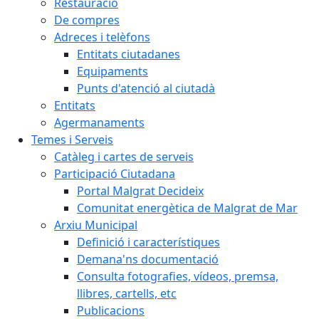
Restauració
De compres
Adreces i telèfons
Entitats ciutadanes
Equipaments
Punts d'atenció al ciutadà
Entitats
Agermanaments
Temes i Serveis
Catàleg i cartes de serveis
Participació Ciutadana
Portal Malgrat Decideix
Comunitat energètica de Malgrat de Mar
Arxiu Municipal
Definició i característiques
Demana'ns documentació
Consulta fotografies, vídeos, premsa,
llibres, cartells, etc
Publicacions