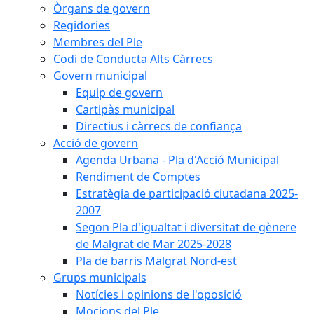
Òrgans de govern
Regidories
Membres del Ple
Codi de Conducta Alts Càrrecs
Govern municipal
Equip de govern
Cartipàs municipal
Directius i càrrecs de confiança
Acció de govern
Agenda Urbana - Pla d'Acció Municipal
Rendiment de Comptes
Estratègia de participació ciutadana 2025-
2007
Segon Pla d'igualtat i diversitat de gènere
de Malgrat de Mar 2025-2028
Pla de barris Malgrat Nord-est
Grups municipals
Notícies i opinions de l'oposició
Mocions del Ple