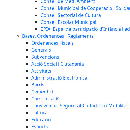
Consell de Medi Ambient
Consell Municipal de Cooperació i Solidar
Consell Sectorial de Cultura
Consell Escolar Municipal
EPIA, Espai de participació d'Infància i a
Bases, Ordenances i Reglaments
Ordenances Fiscals
Generals
Subvencions
Acció Social i Ciutadania
Activitats
Administració Electrònica
Barris
Cementiri
Comunicació
Convivència, Seguretat Ciutadana i Mobilitat
Cultura
Educació
Esports