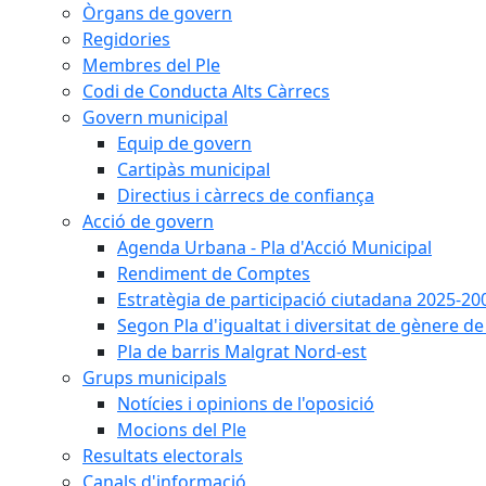
Òrgans de govern
Regidories
Membres del Ple
Codi de Conducta Alts Càrrecs
Govern municipal
Equip de govern
Cartipàs municipal
Directius i càrrecs de confiança
Acció de govern
Agenda Urbana - Pla d'Acció Municipal
Rendiment de Comptes
Estratègia de participació ciutadana 2025-20
Segon Pla d'igualtat i diversitat de gènere 
Pla de barris Malgrat Nord-est
Grups municipals
Notícies i opinions de l'oposició
Mocions del Ple
Resultats electorals
Canals d'informació