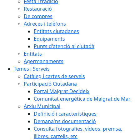
Festa i tradició
Restauració
De compres
Adreces i telèfons
Entitats ciutadanes
Equipaments
Punts d'atenció al ciutadà
Entitats
Agermanaments
Temes i Serveis
Catàleg i cartes de serveis
Participació Ciutadana
Portal Malgrat Decideix
Comunitat energètica de Malgrat de Mar
Arxiu Municipal
Definició i característiques
Demana'ns documentació
Consulta fotografies, vídeos, premsa,
llibres, cartells, etc