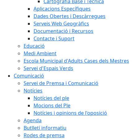
Cartografia Base i Tècnica
Aplicacions Específiques
Dades Obertes i Descàrregues
Serveis Web Geogràfics
Documentació i Recursos
Contacte i Suport
Educació
Medi Ambient
Escola Municipal d'Adults Cases dels Mestres
Servei d'Espais Verds
Comunicació
Servei de Premsa i Comunicació
Notícies
Notícies del ple
Mocions del Ple
Notícies i opinions de l'oposició
Agenda
Butlletí informatiu
Rodes de premsa