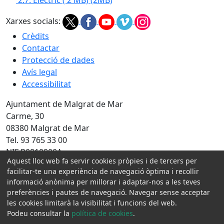
2.7. Electric ( 2 MB)
(2MB)
Xarxes socials:
Crèdits
Contactar
Protecció de dades
Avís legal
Accessibilitat
Ajuntament de Malgrat de Mar
Carme, 30
08380 Malgrat de Mar
Tel. 93 765 33 00
NIF P0810900A
Aquest lloc web fa servir cookies pròpies i de tercers per
facilitar-te una experiència de navegació òptima i recollir
Amb la col·laboració de:
informació anònima per millorar i adaptar-nos a les teves
preferències i pautes de navegació. Navegar sense acceptar
les cookies limitarà la visibilitat i funcions del web.
Podeu consultar la
política de cookies
.