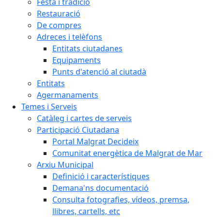
Festa i tradició
Restauració
De compres
Adreces i telèfons
Entitats ciutadanes
Equipaments
Punts d'atenció al ciutadà
Entitats
Agermanaments
Temes i Serveis
Catàleg i cartes de serveis
Participació Ciutadana
Portal Malgrat Decideix
Comunitat energètica de Malgrat de Mar
Arxiu Municipal
Definició i característiques
Demana'ns documentació
Consulta fotografies, vídeos, premsa,
llibres, cartells, etc