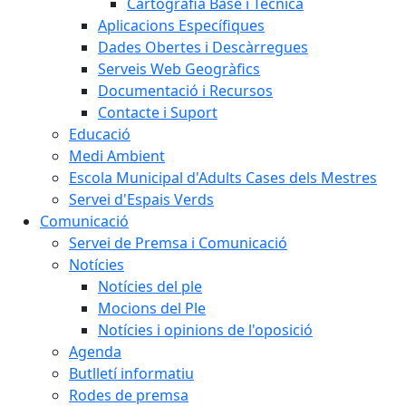
Cartografia Base i Tècnica
Aplicacions Específiques
Dades Obertes i Descàrregues
Serveis Web Geogràfics
Documentació i Recursos
Contacte i Suport
Educació
Medi Ambient
Escola Municipal d'Adults Cases dels Mestres
Servei d'Espais Verds
Comunicació
Servei de Premsa i Comunicació
Notícies
Notícies del ple
Mocions del Ple
Notícies i opinions de l'oposició
Agenda
Butlletí informatiu
Rodes de premsa