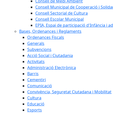
Consell de Medi Ambient
Consell Municipal de Cooperació i Solidar
Consell Sectorial de Cultura
Consell Escolar Municipal
EPIA, Espai de participació d'Infància i a
Bases, Ordenances i Reglaments
Ordenances Fiscals
Generals
Subvencions
Acció Social i Ciutadania
Activitats
Administració Electrònica
Barris
Cementiri
Comunicació
Convivència, Seguretat Ciutadana i Mobilitat
Cultura
Educació
Esports