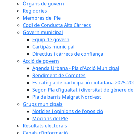
Òrgans de govern
Regidories
Membres del Ple
Codi de Conducta Alts Càrrecs
Govern municipal
Equip de govern
Cartipàs municipal
Directius i càrrecs de confiança
Acció de govern
Agenda Urbana - Pla d'Acció Municipal
Rendiment de Comptes
Estratègia de participació ciutadana 2025-20
Segon Pla d'igualtat i diversitat de gènere 
Pla de barris Malgrat Nord-est
Grups municipals
Notícies i opinions de l'oposició
Mocions del Ple
Resultats electorals
Canals d'informació