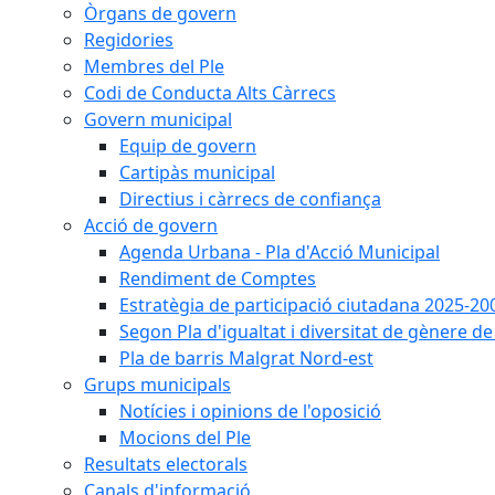
Òrgans de govern
Regidories
Membres del Ple
Codi de Conducta Alts Càrrecs
Govern municipal
Equip de govern
Cartipàs municipal
Directius i càrrecs de confiança
Acció de govern
Agenda Urbana - Pla d'Acció Municipal
Rendiment de Comptes
Estratègia de participació ciutadana 2025-20
Segon Pla d'igualtat i diversitat de gènere 
Pla de barris Malgrat Nord-est
Grups municipals
Notícies i opinions de l'oposició
Mocions del Ple
Resultats electorals
Canals d'informació