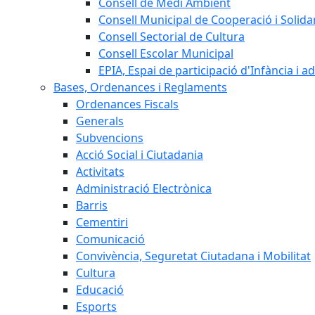
Consell de Medi Ambient
Consell Municipal de Cooperació i Solidar
Consell Sectorial de Cultura
Consell Escolar Municipal
EPIA, Espai de participació d'Infància i a
Bases, Ordenances i Reglaments
Ordenances Fiscals
Generals
Subvencions
Acció Social i Ciutadania
Activitats
Administració Electrònica
Barris
Cementiri
Comunicació
Convivència, Seguretat Ciutadana i Mobilitat
Cultura
Educació
Esports