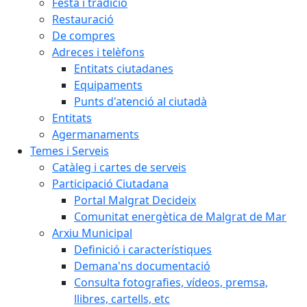
Festa i tradició
Restauració
De compres
Adreces i telèfons
Entitats ciutadanes
Equipaments
Punts d'atenció al ciutadà
Entitats
Agermanaments
Temes i Serveis
Catàleg i cartes de serveis
Participació Ciutadana
Portal Malgrat Decideix
Comunitat energètica de Malgrat de Mar
Arxiu Municipal
Definició i característiques
Demana'ns documentació
Consulta fotografies, vídeos, premsa,
llibres, cartells, etc