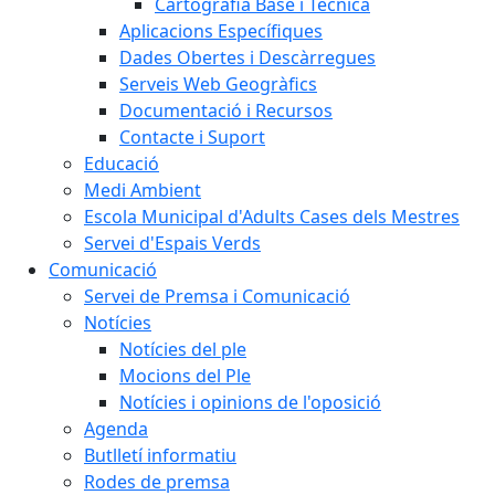
Cartografia Base i Tècnica
Aplicacions Específiques
Dades Obertes i Descàrregues
Serveis Web Geogràfics
Documentació i Recursos
Contacte i Suport
Educació
Medi Ambient
Escola Municipal d'Adults Cases dels Mestres
Servei d'Espais Verds
Comunicació
Servei de Premsa i Comunicació
Notícies
Notícies del ple
Mocions del Ple
Notícies i opinions de l'oposició
Agenda
Butlletí informatiu
Rodes de premsa