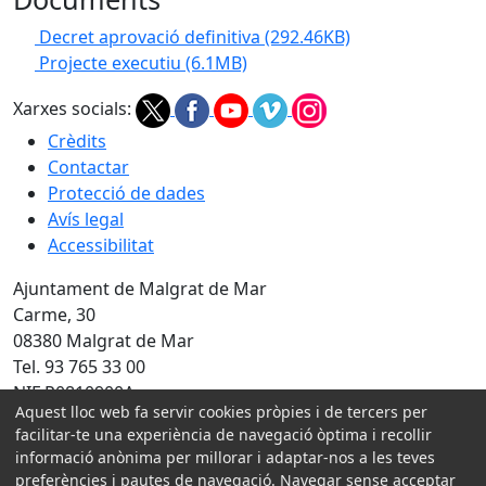
Decret aprovació definitiva
(292.46KB)
Projecte executiu
(6.1MB)
Xarxes socials:
Crèdits
Contactar
Protecció de dades
Avís legal
Accessibilitat
Ajuntament de Malgrat de Mar
Carme, 30
08380 Malgrat de Mar
Tel. 93 765 33 00
NIF P0810900A
Aquest lloc web fa servir cookies pròpies i de tercers per
facilitar-te una experiència de navegació òptima i recollir
Amb la col·laboració de:
informació anònima per millorar i adaptar-nos a les teves
preferències i pautes de navegació. Navegar sense acceptar