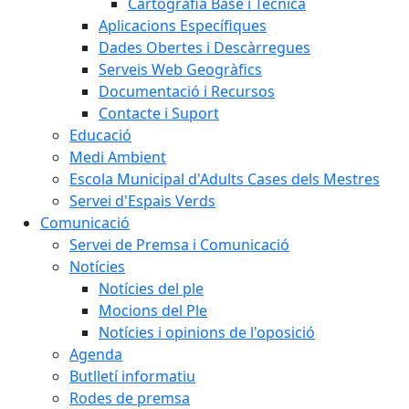
Cartografia Base i Tècnica
Aplicacions Específiques
Dades Obertes i Descàrregues
Serveis Web Geogràfics
Documentació i Recursos
Contacte i Suport
Educació
Medi Ambient
Escola Municipal d'Adults Cases dels Mestres
Servei d'Espais Verds
Comunicació
Servei de Premsa i Comunicació
Notícies
Notícies del ple
Mocions del Ple
Notícies i opinions de l'oposició
Agenda
Butlletí informatiu
Rodes de premsa