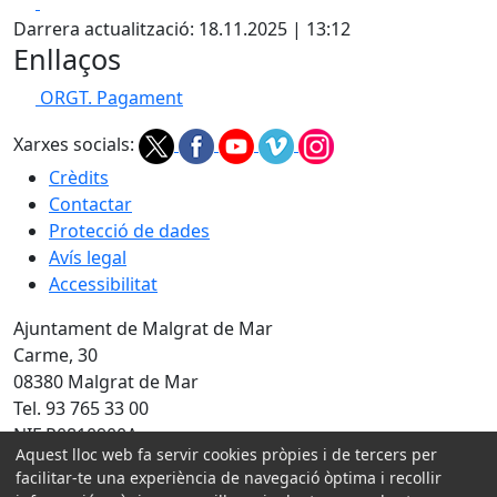
Facebook
X
Darrera actualització: 18.11.2025 | 13:12
Enllaços
ORGT. Pagament
Xarxes socials:
Crèdits
Contactar
Protecció de dades
Avís legal
Accessibilitat
Ajuntament de Malgrat de Mar
Carme, 30
08380 Malgrat de Mar
Tel. 93 765 33 00
NIF P0810900A
Aquest lloc web fa servir cookies pròpies i de tercers per
facilitar-te una experiència de navegació òptima i recollir
Amb la col·laboració de: