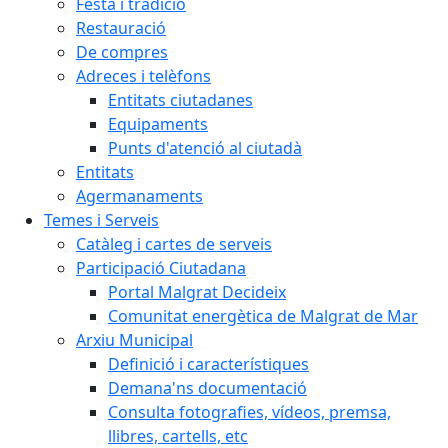
Festa i tradició
Restauració
De compres
Adreces i telèfons
Entitats ciutadanes
Equipaments
Punts d'atenció al ciutadà
Entitats
Agermanaments
Temes i Serveis
Catàleg i cartes de serveis
Participació Ciutadana
Portal Malgrat Decideix
Comunitat energètica de Malgrat de Mar
Arxiu Municipal
Definició i característiques
Demana'ns documentació
Consulta fotografies, vídeos, premsa,
llibres, cartells, etc