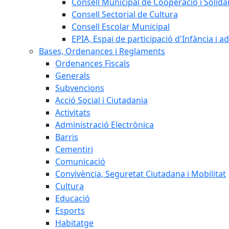
Consell Municipal de Cooperació i Solidar
Consell Sectorial de Cultura
Consell Escolar Municipal
EPIA, Espai de participació d'Infància i a
Bases, Ordenances i Reglaments
Ordenances Fiscals
Generals
Subvencions
Acció Social i Ciutadania
Activitats
Administració Electrònica
Barris
Cementiri
Comunicació
Convivència, Seguretat Ciutadana i Mobilitat
Cultura
Educació
Esports
Habitatge