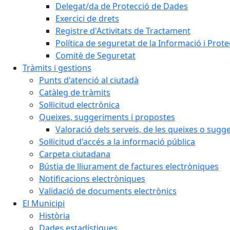
Delegat/da de Protecció de Dades
Exercici de drets
Registre d'Activitats de Tractament
Política de seguretat de la Informació i Prot
Comitè de Seguretat
Tràmits i gestions
Punts d'atenció al ciutadà
Catàleg de tràmits
Sol·licitud electrònica
Queixes, suggeriments i propostes
Valoració dels serveis, de les queixes o sug
Sol·licitud d'accés a la informació pública
Carpeta ciutadana
Bústia de lliurament de factures electròniques
Notificacions electròniques
Validació de documents electrònics
El Municipi
Història
Dades estadístiques