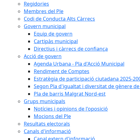
Regidories
Membres del Ple
Codi de Conducta Alts Càrrecs
Govern municipal
Equip de govern
Cartipàs municipal
Directius i càrrecs de confiança
Acció de govern
Agenda Urbana - Pla d'Acció Municipal
Rendiment de Comptes
Estratègia de participació ciutadana 2025-20
Segon Pla d'igualtat i diversitat de gènere 
Pla de barris Malgrat Nord-est
Grups municipals
Notícies i opinions de l'oposició
Mocions del Ple
Resultats electorals
Canals d'informació
Canal extern d'informació