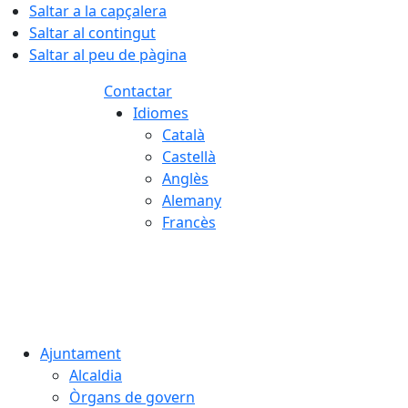
Saltar a la capçalera
Saltar al contingut
Saltar al peu de pàgina
Contactar
Idiomes
Català
Castellà
Anglès
Alemany
Francès
06.08.2026 | 14:16
Ajuntament
Alcaldia
Òrgans de govern