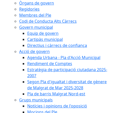
Òrgans de govern
Regidories
Membres del Ple
Codi de Conducta Alts Càrrecs
Govern municipal
Equip de govern
Cartipàs municipal
Directius i càrrecs de confiança
Acció de govern
Agenda Urbana - Pla d'Acció Municipal
Rendiment de Comptes
Estratègia de participació ciutadana 2025-
2007
Segon Pla d'igualtat i diversitat de gènere
de Malgrat de Mar 2025-2028
Pla de barris Malgrat Nord-est
Grups municipals
Notícies i opinions de l'oposició
Mocions del Ple