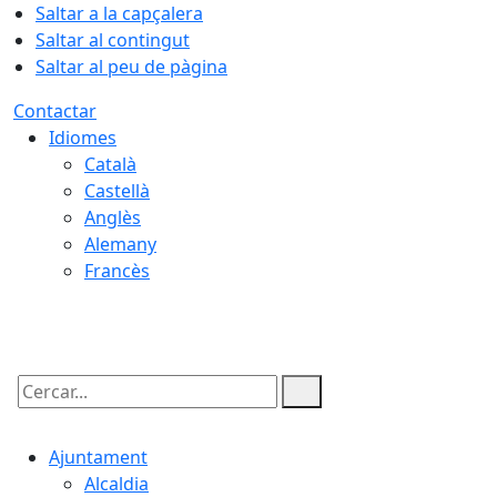
Saltar a la capçalera
Saltar al contingut
Saltar al peu de pàgina
Contactar
Idiomes
Català
Castellà
Anglès
Alemany
Francès
08.08.2026 | 06:59
Cercar:
Ajuntament
Alcaldia