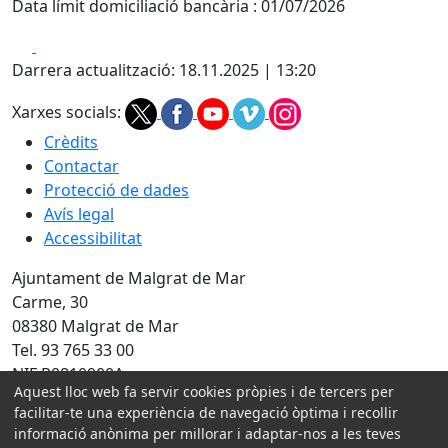
Data límit domiciliació bancària : 01/07/2026
Facebook
X
Darrera actualització: 18.11.2025 | 13:20
Xarxes socials:
Crèdits
Contactar
Protecció de dades
Avís legal
Accessibilitat
Ajuntament de Malgrat de Mar
Carme, 30
08380 Malgrat de Mar
Tel. 93 765 33 00
NIF P0810900A
Aquest lloc web fa servir cookies pròpies i de tercers per
facilitar-te una experiència de navegació òptima i recollir
Amb la col·laboració de:
informació anònima per millorar i adaptar-nos a les teves