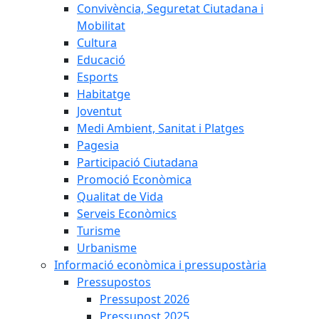
Convivència, Seguretat Ciutadana i
Mobilitat
Cultura
Educació
Esports
Habitatge
Joventut
Medi Ambient, Sanitat i Platges
Pagesia
Participació Ciutadana
Promoció Econòmica
Qualitat de Vida
Serveis Econòmics
Turisme
Urbanisme
Informació econòmica i pressupostària
Pressupostos
Pressupost 2026
Pressupost 2025