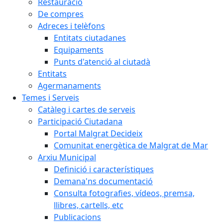
Restauració
De compres
Adreces i telèfons
Entitats ciutadanes
Equipaments
Punts d'atenció al ciutadà
Entitats
Agermanaments
Temes i Serveis
Catàleg i cartes de serveis
Participació Ciutadana
Portal Malgrat Decideix
Comunitat energètica de Malgrat de Mar
Arxiu Municipal
Definició i característiques
Demana'ns documentació
Consulta fotografies, vídeos, premsa,
llibres, cartells, etc
Publicacions