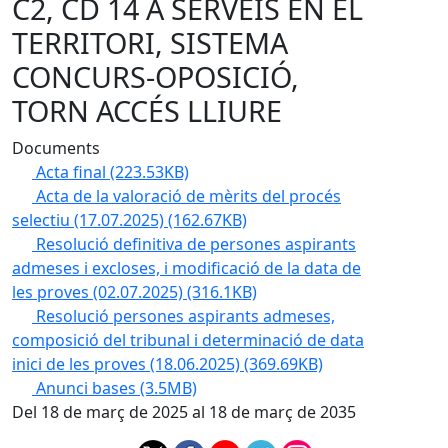
C2, CD 14 A SERVEIS EN EL
TERRITORI, SISTEMA
CONCURS-OPOSICIÓ,
TORN ACCÉS LLIURE
Documents
Acta final
(223.53KB)
Acta de la valoració de mèrits del procés
selectiu (17.07.2025)
(162.67KB)
Resolució definitiva de persones aspirants
admeses i excloses, i modificació de la data de
les proves (02.07.2025)
(316.1KB)
Resolució persones aspirants admeses,
composició del tribunal i determinació de data
inici de les proves (18.06.2025)
(369.69KB)
Anunci bases
(3.5MB)
Del 18 de març de 2025 al 18 de març de 2035