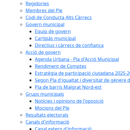
Regidories
Membres del Ple
Codi de Conducta Alts Càrrecs
Govern municipal
Equip de govern
Cartipàs municipal
Directius i càrrecs de confiança
Acció de govern
Agenda Urbana - Pla d'Acció Municipal
Rendiment de Comptes
Estratègia de participació ciutadana 2025-
Segon Pla d'igualtat i diversitat de gènere
Pla de barris Malgrat Nord-est
Grups municipals
Notícies i opinions de l'oposició
Mocions del Ple
Resultats electorals
Canals d'informació
Canal extern d'informació