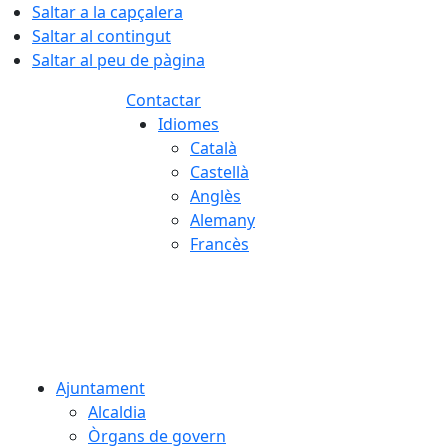
Saltar a la capçalera
Saltar al contingut
Saltar al peu de pàgina
Contactar
Idiomes
Català
Castellà
Anglès
Alemany
Francès
07.08.2026 | 07:06
Ajuntament
Alcaldia
Òrgans de govern