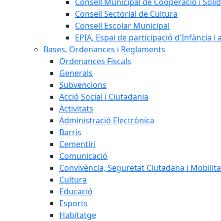
Consell Municipal de Cooperació i Solid
Consell Sectorial de Cultura
Consell Escolar Municipal
EPIA, Espai de participació d'Infància i
Bases, Ordenances i Reglaments
Ordenances Fiscals
Generals
Subvencions
Acció Social i Ciutadania
Activitats
Administració Electrònica
Barris
Cementiri
Comunicació
Convivència, Seguretat Ciutadana i Mobilita
Cultura
Educació
Esports
Habitatge