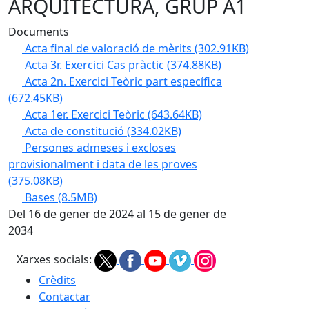
ARQUITECTURA, GRUP A1
Documents
Acta final de valoració de mèrits
(302.91KB)
Acta 3r. Exercici Cas pràctic
(374.88KB)
Acta 2n. Exercici Teòric part específica
(672.45KB)
Acta 1er. Exercici Teòric
(643.64KB)
Acta de constitució
(334.02KB)
Persones admeses i excloses
provisionalment i data de les proves
(375.08KB)
Bases
(8.5MB)
Del 16 de gener de 2024 al 15 de gener de
2034
Xarxes socials:
Crèdits
Contactar