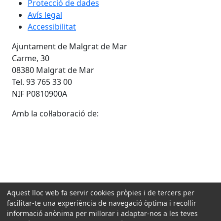
Protecció de dades
Avís legal
Accessibilitat
Ajuntament de Malgrat de Mar
Carme, 30
08380 Malgrat de Mar
Tel. 93 765 33 00
NIF P0810900A
Amb la col·laboració de:
Aquest lloc web fa servir cookies pròpies i de tercers per
facilitar-te una experiència de navegació òptima i recollir
informació anònima per millorar i adaptar-nos a les teves