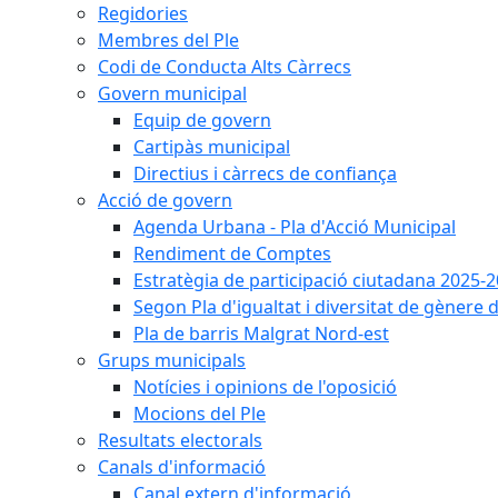
Regidories
Membres del Ple
Codi de Conducta Alts Càrrecs
Govern municipal
Equip de govern
Cartipàs municipal
Directius i càrrecs de confiança
Acció de govern
Agenda Urbana - Pla d'Acció Municipal
Rendiment de Comptes
Estratègia de participació ciutadana 2025-
Segon Pla d'igualtat i diversitat de gènere
Pla de barris Malgrat Nord-est
Grups municipals
Notícies i opinions de l'oposició
Mocions del Ple
Resultats electorals
Canals d'informació
Canal extern d'informació