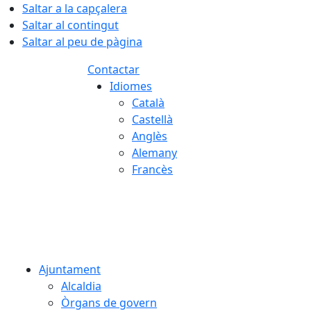
Saltar a la capçalera
Saltar al contingut
Saltar al peu de pàgina
Contactar
Idiomes
Català
Castellà
Anglès
Alemany
Francès
08.08.2026 | 17:53
Ajuntament
Alcaldia
Òrgans de govern