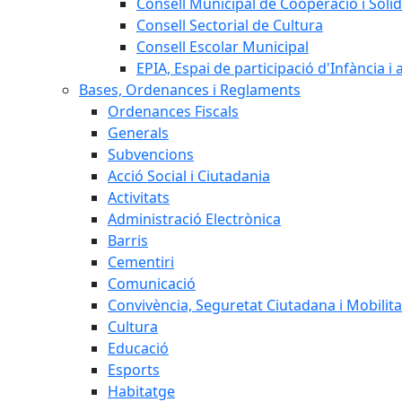
Consell Municipal de Cooperació i Solid
Consell Sectorial de Cultura
Consell Escolar Municipal
EPIA, Espai de participació d'Infància i
Bases, Ordenances i Reglaments
Ordenances Fiscals
Generals
Subvencions
Acció Social i Ciutadania
Activitats
Administració Electrònica
Barris
Cementiri
Comunicació
Convivència, Seguretat Ciutadana i Mobilita
Cultura
Educació
Esports
Habitatge