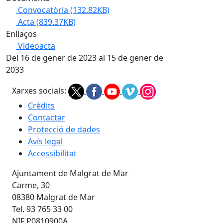
Convocatòria
(132.82KB)
Acta
(839.37KB)
Enllaços
Videoacta
Del 16 de gener de 2023 al 15 de gener de
2033
Xarxes socials:
Crèdits
Contactar
Protecció de dades
Avís legal
Accessibilitat
Ajuntament de Malgrat de Mar
Carme, 30
08380 Malgrat de Mar
Tel. 93 765 33 00
NIF P0810900A