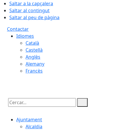
Saltar a la capçalera
Saltar al contingut
Saltar al peu de pàgina
Contactar
Idiomes
Català
Castellà
Anglès
Alemany
Francès
08.08.2026 | 04:13
Cercar:
Ajuntament
Alcaldia