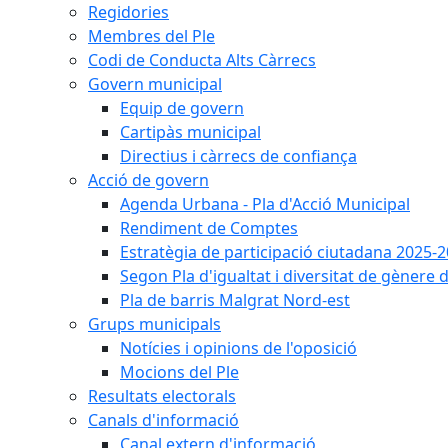
Regidories
Membres del Ple
Codi de Conducta Alts Càrrecs
Govern municipal
Equip de govern
Cartipàs municipal
Directius i càrrecs de confiança
Acció de govern
Agenda Urbana - Pla d'Acció Municipal
Rendiment de Comptes
Estratègia de participació ciutadana 2025-
Segon Pla d'igualtat i diversitat de gènere
Pla de barris Malgrat Nord-est
Grups municipals
Notícies i opinions de l'oposició
Mocions del Ple
Resultats electorals
Canals d'informació
Canal extern d'informació