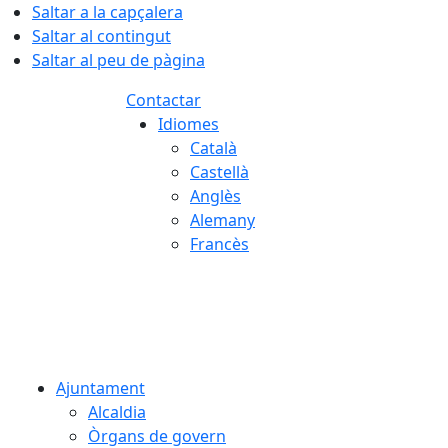
Saltar a la capçalera
Saltar al contingut
Saltar al peu de pàgina
Contactar
Idiomes
Català
Castellà
Anglès
Alemany
Francès
09.08.2026 | 06:55
Ajuntament
Alcaldia
Òrgans de govern