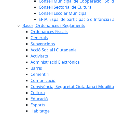
Consell Municipal de Cooperació i Solid
Consell Sectorial de Cultura
Consell Escolar Municipal
EPIA, Espai de participació d'Infància i
Bases, Ordenances i Reglaments
Ordenances Fiscals
Generals
Subvencions
Acció Social i Ciutadania
Activitats
Administració Electrònica
Barris
Cementiri
Comunicació
Convivència, Seguretat Ciutadana i Mobilita
Cultura
Educació
Esports
Habitatge