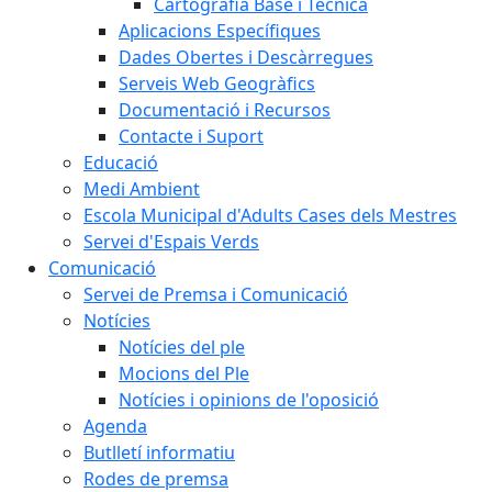
Cartografia Base i Tècnica
Aplicacions Específiques
Dades Obertes i Descàrregues
Serveis Web Geogràfics
Documentació i Recursos
Contacte i Suport
Educació
Medi Ambient
Escola Municipal d'Adults Cases dels Mestres
Servei d'Espais Verds
Comunicació
Servei de Premsa i Comunicació
Notícies
Notícies del ple
Mocions del Ple
Notícies i opinions de l'oposició
Agenda
Butlletí informatiu
Rodes de premsa