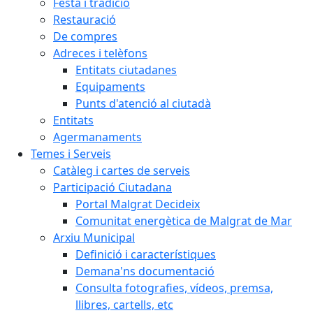
Festa i tradició
Restauració
De compres
Adreces i telèfons
Entitats ciutadanes
Equipaments
Punts d'atenció al ciutadà
Entitats
Agermanaments
Temes i Serveis
Catàleg i cartes de serveis
Participació Ciutadana
Portal Malgrat Decideix
Comunitat energètica de Malgrat de Mar
Arxiu Municipal
Definició i característiques
Demana'ns documentació
Consulta fotografies, vídeos, premsa,
llibres, cartells, etc