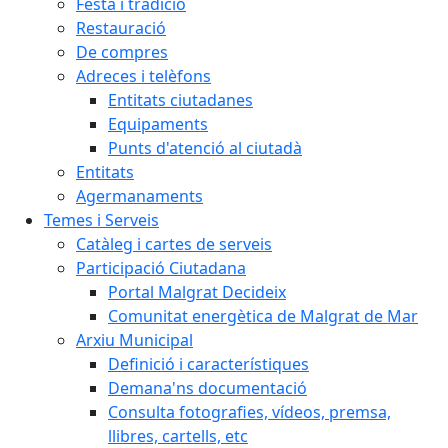
Festa i tradició
Restauració
De compres
Adreces i telèfons
Entitats ciutadanes
Equipaments
Punts d'atenció al ciutadà
Entitats
Agermanaments
Temes i Serveis
Catàleg i cartes de serveis
Participació Ciutadana
Portal Malgrat Decideix
Comunitat energètica de Malgrat de Mar
Arxiu Municipal
Definició i característiques
Demana'ns documentació
Consulta fotografies, vídeos, premsa,
llibres, cartells, etc