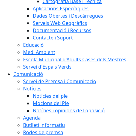
Cartografia Base i Tècnica
Aplicacions Específiques
Dades Obertes i Descàrregues
Serveis Web Geogràfics
Documentació i Recursos
Contacte i Suport
Educació
Medi Ambient
Escola Municipal d'Adults Cases dels Mestres
Servei d'Espais Verds
Comunicació
Servei de Premsa i Comunicació
Notícies
Notícies del ple
Mocions del Ple
Notícies i opinions de l'oposició
Agenda
Butlletí informatiu
Rodes de premsa