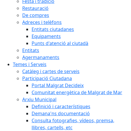
Festa i tradició
Restauració
De compres
Adreces i telèfons
Entitats ciutadanes
Equipaments
Punts d'atenció al ciutadà
Entitats
Agermanaments
Temes i Serveis
Catàleg i cartes de serveis
Participació Ciutadana
Portal Malgrat Decideix
Comunitat energètica de Malgrat de Mar
Arxiu Municipal
Definició i característiques
Demana'ns documentació
Consulta fotografies, vídeos, premsa,
llibres, cartells, etc