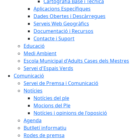
Cartografia Base i Tècnica
Aplicacions Específiques
Dades Obertes i Descàrregues
Serveis Web Geogràfics
Documentació i Recursos
Contacte i Suport
Educació
Medi Ambient
Escola Municipal d'Adults Cases dels Mestres
Servei d'Espais Verds
Comunicació
Servei de Premsa i Comunicació
Notícies
Notícies del ple
Mocions del Ple
Notícies i opinions de l'oposició
Agenda
Butlletí informatiu
Rodes de premsa