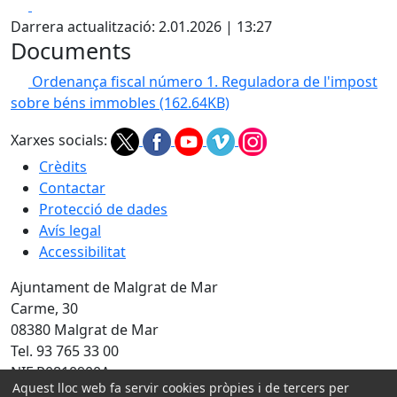
Facebook
X
Darrera actualització: 2.01.2026 | 13:27
Documents
Ordenança fiscal número 1. Reguladora de l'impost
sobre béns immobles
(162.64KB)
Xarxes socials:
Crèdits
Contactar
Protecció de dades
Avís legal
Accessibilitat
Ajuntament de Malgrat de Mar
Carme, 30
08380 Malgrat de Mar
Tel. 93 765 33 00
NIF P0810900A
Aquest lloc web fa servir cookies pròpies i de tercers per