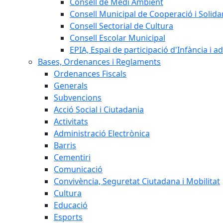
Consell de Medi Ambient
Consell Municipal de Cooperació i Solidar
Consell Sectorial de Cultura
Consell Escolar Municipal
EPIA, Espai de participació d'Infància i a
Bases, Ordenances i Reglaments
Ordenances Fiscals
Generals
Subvencions
Acció Social i Ciutadania
Activitats
Administració Electrònica
Barris
Cementiri
Comunicació
Convivència, Seguretat Ciutadana i Mobilitat
Cultura
Educació
Esports