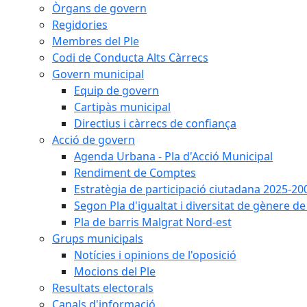
Òrgans de govern
Regidories
Membres del Ple
Codi de Conducta Alts Càrrecs
Govern municipal
Equip de govern
Cartipàs municipal
Directius i càrrecs de confiança
Acció de govern
Agenda Urbana - Pla d'Acció Municipal
Rendiment de Comptes
Estratègia de participació ciutadana 2025-20
Segon Pla d'igualtat i diversitat de gènere 
Pla de barris Malgrat Nord-est
Grups municipals
Notícies i opinions de l'oposició
Mocions del Ple
Resultats electorals
Canals d'informació