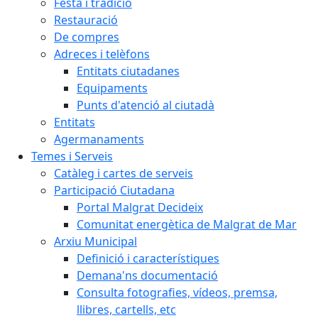
Festa i tradició
Restauració
De compres
Adreces i telèfons
Entitats ciutadanes
Equipaments
Punts d'atenció al ciutadà
Entitats
Agermanaments
Temes i Serveis
Catàleg i cartes de serveis
Participació Ciutadana
Portal Malgrat Decideix
Comunitat energètica de Malgrat de Mar
Arxiu Municipal
Definició i característiques
Demana'ns documentació
Consulta fotografies, vídeos, premsa,
llibres, cartells, etc